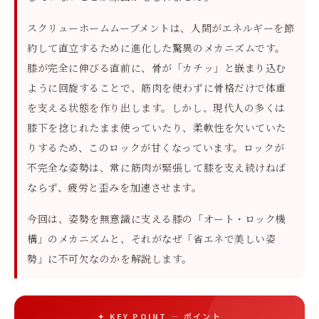
スクリューホームムーブメントは、人間がエネルギーを節
約して直立するために進化した驚異のメカニズムです。
膝が完全に伸びる直前に、骨が「カチッ」と嵌まり込む
ように回旋することで、筋肉を使わずに骨格だけで体重
を支える状態を作り出します。しかし、現代人の多くは
膝下を捻じれたまま使っていたり、柔軟性を欠いていた
りするため、このロックが甘くなっています。ロックが
不完全な姿勢は、常に筋肉が緊張して膝を支え続けねば
ならず、疲労と歪みを加速させます。
今回は、姿勢を無意識に支える膝の「オート・ロック機
構」のメカニズムと、それがなぜ「省エネで美しい姿
勢」に不可欠なのかを解説します。
✦ KEY POINT — ポイント