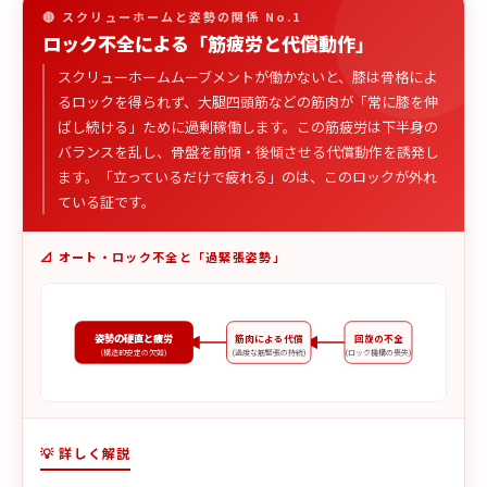
🔴 スクリューホームと姿勢の関係 No.1
ロック不全による「筋疲労と代償動作」
スクリューホームムーブメントが働かないと、膝は骨格によ
るロックを得られず、大腿四頭筋などの筋肉が「常に膝を伸
ばし続ける」ために過剰稼働します。この筋疲労は下半身の
バランスを乱し、骨盤を前傾・後傾させる代償動作を誘発し
ます。「立っているだけで疲れる」のは、このロックが外れ
ている証です。
📐 オート・ロック不全と「過緊張姿勢」
姿勢の硬直と疲労
筋肉による代償
回旋の不全
(構造的安定の欠如)
(過度な筋緊張の持続)
(ロック機構の喪失)
💡 詳しく解説