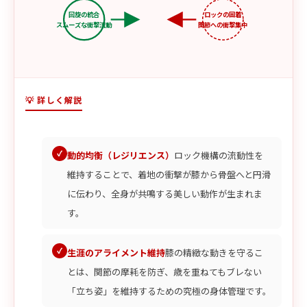
回旋の統合
ロックの固着
スムーズな衝撃流動
関節への衝撃集中
💡 詳しく解説
動的均衡（レジリエンス）
ロック機構の流動性を
維持することで、着地の衝撃が膝から骨盤へと円滑
に伝わり、全身が共鳴する美しい動作が生まれま
す。
生涯のアライメント維持
膝の精緻な動きを守るこ
とは、関節の摩耗を防ぎ、歳を重ねてもブレない
「立ち姿」を維持するための究極の身体管理です。