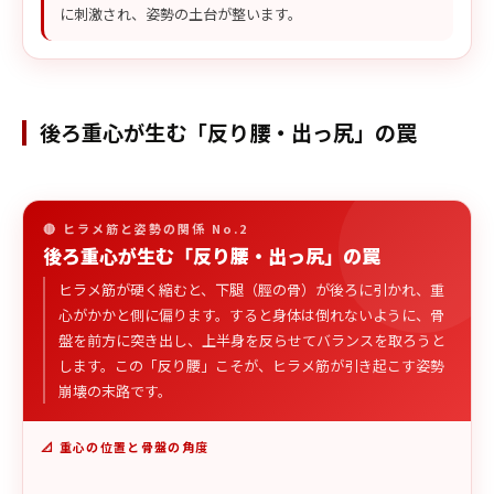
に刺激され、姿勢の土台が整います。
後ろ重心が生む「反り腰・出っ尻」の罠
🔴 ヒラメ筋と姿勢の関係 No.2
後ろ重心が生む「反り腰・出っ尻」の罠
ヒラメ筋が硬く縮むと、下腿（脛の骨）が後ろに引かれ、重
心がかかと側に偏ります。すると身体は倒れないように、骨
盤を前方に突き出し、上半身を反らせてバランスを取ろうと
します。この「反り腰」こそが、ヒラメ筋が引き起こす姿勢
崩壊の末路です。
📐 重心の位置と骨盤の角度