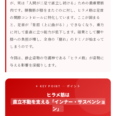
が、実は「人間が二足で直立し続ける」ための最重要筋
肉です。腓腹筋が膝をまたぐのに対し、ヒラメ筋は足首
の関節コントロールに特化しています。ここが固まる
と、足首が「背屈（上に曲がる）」できなくなり、重力
に対して垂直に立つ能力が低下します。結果として腰や
膝への負担が増し、全身の「崩れ」のドミノが始まって
しまうのです。
今回は、静止姿勢の守護神である「ヒラメ筋」が姿勢に
与える影響を深掘りします。
✦ KEY POINT — ポイント
ヒラメ筋は
直立不動を支える「インナー・サスペンショ
ン」