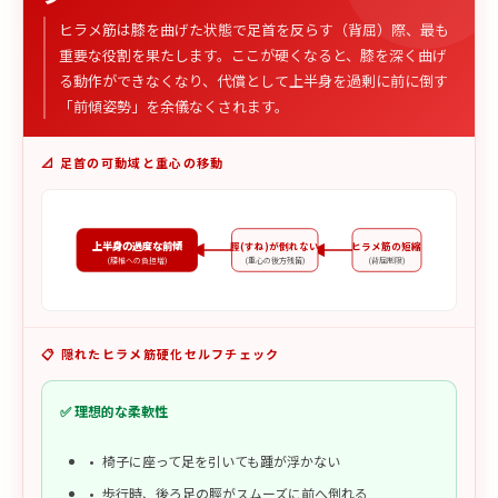
ヒラメ筋は膝を曲げた状態で足首を反らす（背屈）際、最も
重要な役割を果たします。ここが硬くなると、膝を深く曲げ
る動作ができなくなり、代償として上半身を過剰に前に倒す
「前傾姿勢」を余儀なくされます。
📐 足首の可動域と重心の移動
上半身の過度な前傾
脛(すね)が倒れない
ヒラメ筋の短縮
(腰椎への負担増)
(重心の後方残留)
(背屈制限)
📋 隠れたヒラメ筋硬化セルフチェック
✅ 理想的な柔軟性
椅子に座って足を引いても踵が浮かない
歩行時、後ろ足の脛がスムーズに前へ倒れる