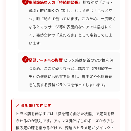
単関節筋ゆえの「持続的緊張」
腓腹筋が「走る・
飛ぶ」時に働くのに対し、ヒラメ筋は「じっと立
つ」時に絶えず働いています。このため、一度硬く
なるとマッサージ等の表面的なケアでは届きにく
く、姿勢全体の「重だるさ」として定着してしま
います。
足部アーチへの影響
ヒラメ筋は足首の安定性を保
つため、ここが硬くなると土踏まず（内側縦アー
チ）の機能にも影響を及ぼし、扁平足や外反母趾
を助長する姿勢バランスを作ってしまいます。
📌 膝を曲げて伸ばす
ヒラメ筋を伸ばすには「膝を軽く曲げた状態」で足首を反
らせるのが鉄則です。アキレス腱伸ばしのポーズから少し
後ろ足の膝を緩めるだけで、深層のヒラメ筋がダイレクト