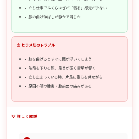
立ち仕事でふくらはぎが「張る」感覚が少ない
膝の曲げ伸ばしが静かで滑らか
⚠️ ヒラメ筋のトラブル
膝を曲げるとすぐに踵が浮いてしまう
階段を下りる際、足首が硬く衝撃が響く
立ち止まっている時、片足に重心を乗せがち
原因不明の膝裏・膝前面の痛みがある
💡 詳しく解説