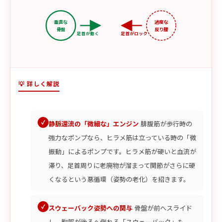
垂直な
過度な
骨盤
反り腰
足首が動く
足首がロック
💡 詳しく解説
静脈還流の「微細な」エンジン
腓腹筋が歩行時の
強力なポンプなら、ヒラメ筋は立っている時の「微
振動」によるポンプです。ヒラメ筋が硬いと血流が
滞り、足首周りに老廃物が溜まって関節がさらに硬
くなるという悪循環（姿勢の老化）を招きます。
スウェーバック姿勢への関与
骨盤が前へスライド
し、胸郭が後ろへ倒れる「スウェーバック」も、