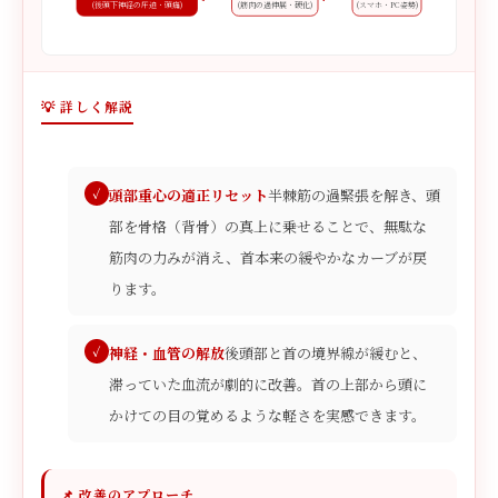
(後頭下神経の圧迫・頭痛)
(筋肉の過伸展・硬化)
(スマホ・PC姿勢)
💡 詳しく解説
頭部重心の適正リセット
半棘筋の過緊張を解き、頭
部を骨格（背骨）の真上に乗せることで、無駄な
筋肉の力みが消え、首本来の緩やかなカーブが戻
ります。
神経・血管の解放
後頭部と首の境界線が緩むと、
滞っていた血流が劇的に改善。首の上部から頭に
かけての目の覚めるような軽さを実感できます。
📌 改善のアプローチ