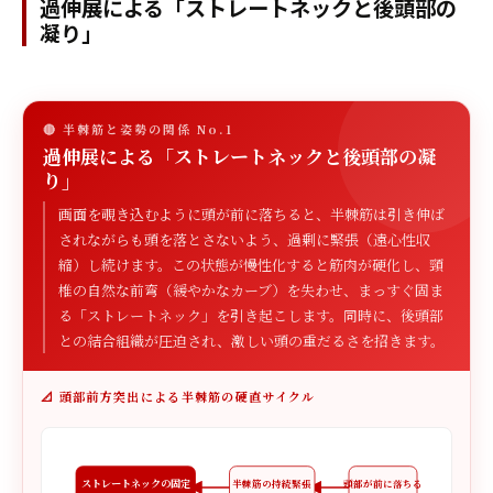
過伸展による「ストレートネックと後頭部の
凝り」
🔴 半棘筋と姿勢の関係 No.1
過伸展による「ストレートネックと後頭部の凝
り」
画面を覗き込むように頭が前に落ちると、半棘筋は引き伸ば
されながらも頭を落とさないよう、過剰に緊張（遠心性収
縮）し続けます。この状態が慢性化すると筋肉が硬化し、頸
椎の自然な前弯（緩やかなカーブ）を失わせ、まっすぐ固ま
る「ストレートネック」を引き起こします。同時に、後頭部
との結合組織が圧迫され、激しい頭の重だるさを招きます。
📐 頭部前方突出による半棘筋の硬直サイクル
ストレートネックの固定
半棘筋の持続緊張
頭部が前に落ちる