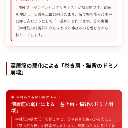
「顎引き（チンイン）エクササイズ」が効果的です。背筋
を伸ばし、目線を正面に向けたまま、指で顎を後ろに水平
に押し込むようにして「二重顎」を作ります。首の裏側
（半棘筋の付着部）がじんわりと伸びるのを感じながら5
秒キープします。
深層筋の弱化による「巻き肩・猫背のドミノ
崩壊」
🔴 半棘筋と姿勢の関係 No.2
深層筋の弱化による「巻き肩・猫背のドミノ崩
壊」
半棘筋が筋力低下を起こすと、首や背骨を後ろから支える
「突っ張り棒」の役割が失われます。頭部の重みに負けて首