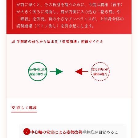
が前に傾くと、その負担を補うために、今度は胸椎（背中）
が大きく後ろに湾曲し、肩が内側に入り込む「巻き肩」や
「猫背」を併発。首の小さなアンバランスが、上半身全体の
姿勢崩壊（ドミノ倒し）を引き起こします。
📐 半棘筋の弱化から始まる「姿勢崩壊」連鎖サイクル
頭が背骨に乗り
支えが失われ
背筋が伸びる
猫背が進行
💡 詳しく解説
中心軸の安定による姿勢改善
半棘筋が目覚めるこ