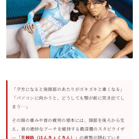
「夕方になると後頭部のあたりがズキズキと重くなる」
「パソコンに向かうと、どうしても顎が前に突き出てし
まう…」
その頭の重みや首の疲労の根本には、頭部を後ろから支
え、首の絶妙なアーチを維持する最深層のスタビライザ
ー
「半棘筋（はんきょくきん）」
の疲弊が隠れていま