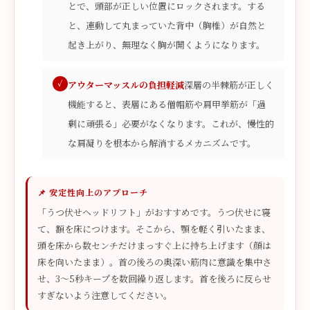
とで、頭部が正しい位置にロックされます。する
と、連動して丸まっていた背中（胸椎）が自然と
起き上がり、無理なく胸が開くようになります。
アウターマッスルの負担軽減
深層の半棘筋が正しく
機能すると、表層にある僧帽筋や肩甲挙筋が「過
剰に頑張る」必要がなくなります。これが、慢性的
な肩凝りを根本から解消するメカニズムです。
📌 安定性向上のアプローチ
「うつ伏せヘッドリフト」がおすすめです。うつ伏せに寝
て、額を床につけます。そこから、顎を軽く引いたまま、
頭を床から数センチだけまっすぐ上に持ち上げます（顔は
床を向いたまま）。首の後ろの奥深い筋肉に意識を集中さ
せ、3〜5秒キープを数回繰り返します。首を後ろに反らせ
すぎないよう注意してください。