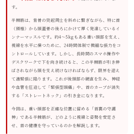
す。
半棘筋は、背骨の突起同士を斜めに繋ぎながら、特に首
（頸椎）から頭蓋骨の後ろにかけて厚く発達しているイ
ンナーマッスルです。約4〜5kgもある重い頭部を支え、
視線を水平に保つために、24時間体制で微細な張力をコ
ントロールしています。しかし、長時間のスマホ操作や
デスクワークで下を向き続けると、この半棘筋が引き伸
ばされながら頭を支え続けなければならず、限界を迎え
て過緊張に陥ります。これが後頭部の硬直を生み、神経
や血管を圧迫して「緊張型頭痛」や、首のカーブが消失
する「ストレートネック」の引き金になります。
今回は、重い頭部を正確な位置に留める「首裏の守護
神」である半棘筋が、どのように視線と姿勢を安定さ
せ、首の健康を守っているのかを解説します。