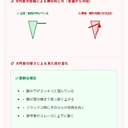
📐 大円筋の短縮による腕のねじれ（背面からの図）
✅ 正常：筋肉が伸びている
⚠️ 緊張：腕を内側に引き込む
📋 大円筋の硬さによる見た目の変化
✅ 柔軟な場合
脇の下がスッキリと窪んでいる
腕が耳の横まで真っ直ぐ上がる
リラックス時に手のひらが体側を向く
肩甲骨がスムーズに上下に動く