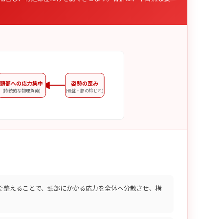
頸部への応力集中
姿勢の歪み
(持続的な物理負荷)
(骨盤・膝の捻じれ)
ぐ整えることで、頸部にかかる応力を全体へ分散させ、構