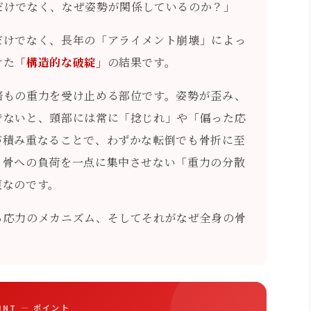
だけでなく、なぜ姿勢が関係しているのか？」
だけでなく、長年の「アライメント崩壊」によっ
けた
「構造的な破綻」
の結果です。
倍もの重力を受け止める部位です。姿勢が歪み、
でないと、頸部には常に「捻じれ」や「偏った応
が積み重なることで、わずかな転倒でも骨折に至
、骨への負荷を一点に集中させない「重力の分散
策なのです。
る応力のメカニズム、そしてそれがなぜ全身の骨
OINT — ポイント