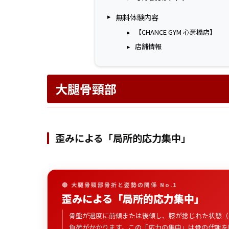
無料体験内容
【CHANCE GYM 心斎橋店】
店舗情報
大腿骨頸部
歪みによる「局所的応力集中」
🔴 大腿骨頸部骨折と姿勢の関係 No.1
歪みによる「局所的応力集中」
骨盤が過度に前傾または後傾し、膝が捻じれた状態（
負荷がかかります。この「応力の集中」は骨の代謝を