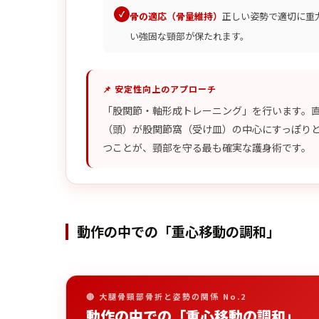
骨の適応（骨量維持）
正しい姿勢で適切に重
い強固な頸部が保たれます。
📌 安定性向上のアプローチ
「股関節・軸形成トレーニング」を行います。
（頭）が股関節窩（受け皿）の中心にすっぽり
つことが、頸部を守る最も確実な護身術です。
動作の中での「重心移動の調和」
🔴 大腿骨頸部骨折と姿勢の関係 No.2
動作の中での「重心移動の調和」