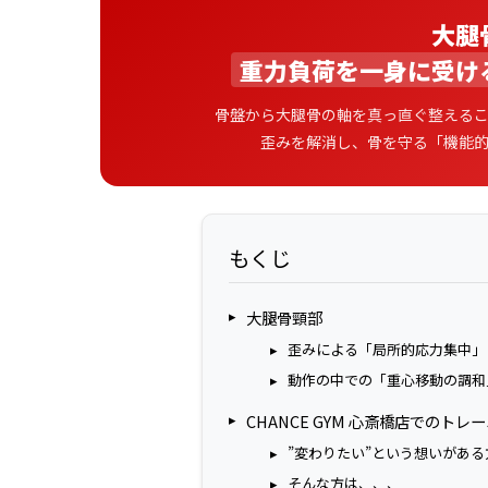
大腿
重力負荷を一身に受け
骨盤から大腿骨の軸を真っ直ぐ整える
歪みを解消し、骨を守る「機能
もくじ
大腿骨頸部
歪みによる「局所的応力集中」
動作の中での「重心移動の調和
CHANCE GYM 心斎橋店でのト
”変わりたい”という想いがある
そんな方は、、、