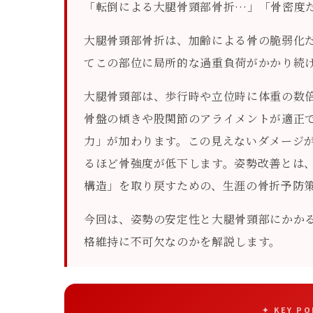
「転倒による大腿骨頸部骨折…」「骨密度
大腿骨頸部骨折は、加齢による骨の脆弱化
てこの部位に局所的な過重負荷がかかり続
大腿骨頸部は、歩行時や立位時に体重の数
骨盤の傾きや股関節のアライメントが適正
力」が加わります。この見えないダメージ
るほど骨強度が低下します。姿勢改善とは
構造」を取り戻すための、生涯の骨折予防
今回は、姿勢の安定性と大腿骨頸部にかか
格維持に不可欠なのかを解説します。
✦ KEY P