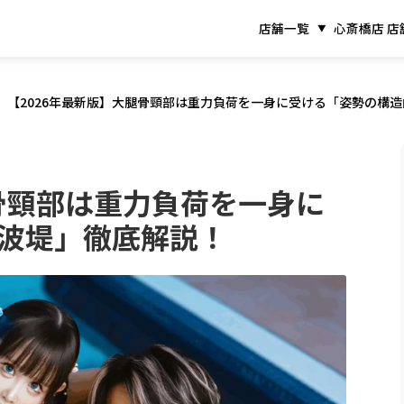
店舗一覧
心斎橋店 店
【2026年最新版】大腿骨頸部は重力負荷を一身に受ける「姿勢の構
腿骨頸部は重力負荷を一身に
波堤」徹底解説！