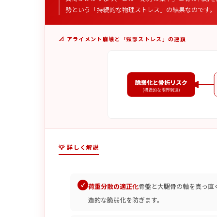
勢という「持続的な物理ストレス」の結果なのです。
📐 アライメント崩壊と「頸部ストレス」の連鎖
脆弱化と骨折リスク
(構造的な限界到達)
💡 詳しく解説
荷重分散の適正化
骨盤と大腿骨の軸を真っ直
造的な脆弱化を防ぎます。