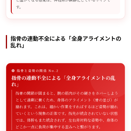
す。
指骨の連動不全による「全身アライメントの
乱れ」
🔴 指骨と姿勢の関係 No.2
指骨の連動不全による「全身アライメントの乱
れ」
指骨の関節が固まると、腕の筋肉がその硬さをカバーしよう
として過剰に働くため、身体のアライメント（骨の並び）が
崩れます。これは、細かい作業をすればするほど姿勢が崩れ
ていくという現象の正体です。指先が統合されていない状態
では、体幹もまた統合されず、左右非対称な姿勢や、身体の
どこか一点に負荷が集中する歪みへと繋がります。