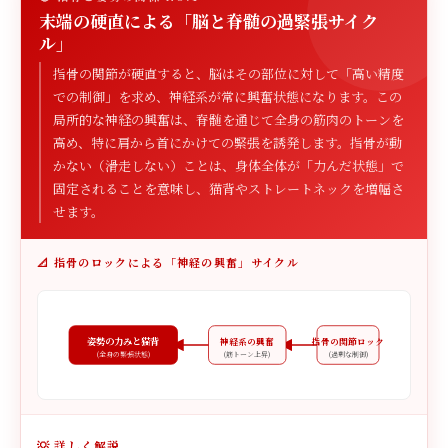
末端の硬直による「脳と脊髄の過緊張サイク
ル」
指骨の関節が硬直すると、脳はその部位に対して「高い精度
での制御」を求め、神経系が常に興奮状態になります。この
局所的な神経の興奮は、脊髄を通じて全身の筋肉のトーンを
高め、特に肩から首にかけての緊張を誘発します。指骨が動
かない（滑走しない）ことは、身体全体が「力んだ状態」で
固定されることを意味し、猫背やストレートネックを増幅さ
せます。
📐 指骨のロックによる「神経の興奮」サイクル
姿勢の力みと猫背
神経系の興奮
指骨の関節ロック
(全身の緊張状態)
(筋トーン上昇)
(過剰な制御)
💡 詳しく解説