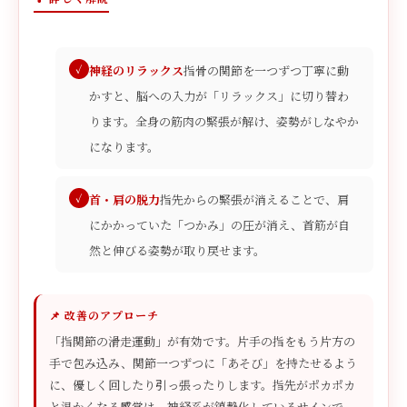
神経のリラックス
指骨の関節を一つずつ丁寧に動
かすと、脳への入力が「リラックス」に切り替わ
ります。全身の筋肉の緊張が解け、姿勢がしなやか
になります。
首・肩の脱力
指先からの緊張が消えることで、肩
にかかっていた「つかみ」の圧が消え、首筋が自
然と伸びる姿勢が取り戻せます。
📌 改善のアプローチ
「指関節の滑走運動」が有効です。片手の指をもう片方の
手で包み込み、関節一つずつに「あそび」を持たせるよう
に、優しく回したり引っ張ったりします。指先がポカポカ
と温かくなる感覚は、神経系が鎮静化しているサインで