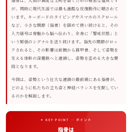
指骨は、人間が高度な文明を築くための精密な道具です
が、同時に現代生活では最も過酷な反復動作に晒されて
います。キーボードのタイピングやスマホのスクロール
など、小さな関節（指骨）を固めて使い続けると、その
入力信号は脊髄から脳へ伝わり、全身に「警戒状態」と
いう緊張のシグナルを送り続けます。指先の関節がロッ
クされると、その影響は前腕から肩甲骨、そして姿勢を
支える体幹の深層筋へと連鎖し、姿勢を歪める大きな要
因となります。
今回は、姿勢という壮大な連鎖の最前線にある指骨が、
どのように私たちの立ち姿と神経バランスを支配してい
るのかを解説します。
✦ KEY POINT — ポイント
指骨は