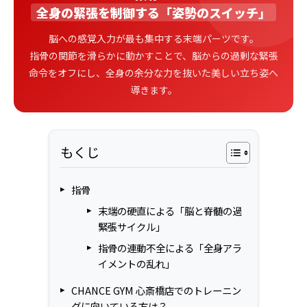
全身の緊張を制御する「姿勢のスイッチ」
脳への感覚入力が最も集中する末端パーツです。
指骨の関節を滑らかに動かすことで、脳からの過剰な緊張
命令をオフにし、全身の余分な力を抜いた美しい立ち姿へ
導きます。
もくじ
指骨
末端の硬直による「脳と脊髄の過
緊張サイクル」
指骨の連動不全による「全身アラ
イメントの乱れ」
CHANCE GYM 心斎橋店でのトレーニン
グに向いている方は？