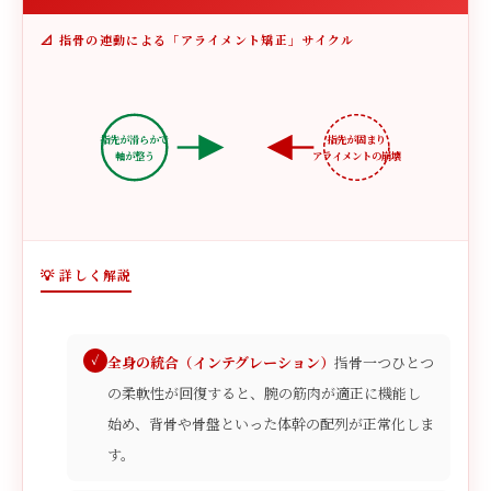
📐 指骨の連動による「アライメント矯正」サイクル
指先が滑らかで
指先が固まり
軸が整う
アライメントの崩壊
💡 詳しく解説
全身の統合（インテグレーション）
指骨一つひとつ
の柔軟性が回復すると、腕の筋肉が適正に機能し
始め、背骨や骨盤といった体幹の配列が正常化しま
す。