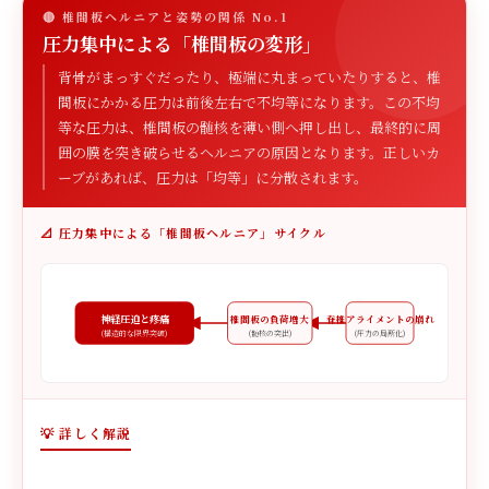
🔴 椎間板ヘルニアと姿勢の関係 No.1
圧力集中による「椎間板の変形」
背骨がまっすぐだったり、極端に丸まっていたりすると、椎
間板にかかる圧力は前後左右で不均等になります。この不均
等な圧力は、椎間板の髄核を薄い側へ押し出し、最終的に周
囲の膜を突き破らせるヘルニアの原因となります。正しいカ
ーブがあれば、圧力は「均等」に分散されます。
📐 圧力集中による「椎間板ヘルニア」サイクル
神経圧迫と疼痛
椎間板の負荷増大
脊椎アライメントの崩れ
(構造的な限界突破)
(髄核の突出)
(圧力の局所化)
💡 詳しく解説