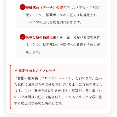
脊椎弯曲（アーチ）の復元
正しいS字カーブを取り
戻すことで、椎間板にかかる圧力は均等化され、
ヘルニアの進行を物理的に防ぎます。
荷重分散の最適化
重力を「面」で受ける姿勢を作
ることで、特定部位の椎間板への負荷を大幅に軽
減します。
📌 安定性向上のアプローチ
「脊椎の軸伸展（エロンゲーション）」を行います。座っ
た状態で頭頂部を糸で吊るされているように背筋を伸ばし
ます。この「脊椎を縦に引き伸ばす」意識が、押し潰され
ていた椎間板の圧力を解き放ち、ヘルニアリスクを最小化
する理想的な姿勢を構築します。