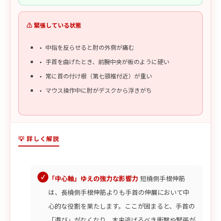
⚠️ 緊張している状態
中指を反らせると肘の外側が痛む
手首を曲げたとき、前腕中央が板のように硬い
常に首の付け根（第七頸椎付近）が重い
マウス操作中に肘がデスクから浮きがち
💡 詳しく解説
「中心軸」ゆえの強力な影響力
短橈側手根伸筋
は、長橈側手根伸筋よりも手首の伸展において中
心的な役割を果たします。ここが固まると、手首の
「遊び」がなくなり、本来逃げるべき衝撃や緊張が