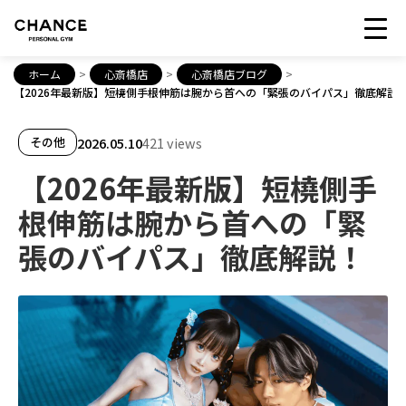
ホーム
>
心斎橋店
>
心斎橋店ブログ
>
【2026年最新版】短橈側手根伸筋は腕から首への「緊張のバイパス」徹底解説
2026.05.10
421 views
その他
【2026年最新版】短橈側手
根伸筋は腕から首への「緊
張のバイパス」徹底解説！