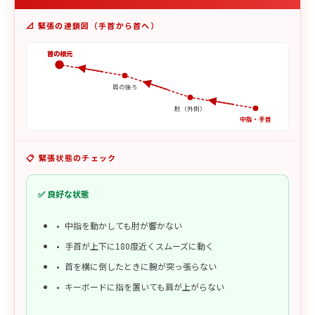
📐 緊張の連鎖図（手首から首へ）
首の根元
肩の後ろ
肘（外側）
中指・手首
📋 緊張状態のチェック
✅ 良好な状態
中指を動かしても肘が響かない
手首が上下に180度近くスムーズに動く
首を横に倒したときに腕が突っ張らない
キーボードに指を置いても肩が上がらない