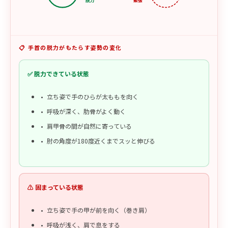
脱力
緊張
📋 手首の脱力がもたらす姿勢の変化
✅ 脱力できている状態
立ち姿で手のひらが太ももを向く
呼吸が深く、肋骨がよく動く
肩甲骨の間が自然に寄っている
肘の角度が180度近くまでスッと伸びる
⚠️ 固まっている状態
立ち姿で手の甲が前を向く（巻き肩）
呼吸が浅く、肩で息をする