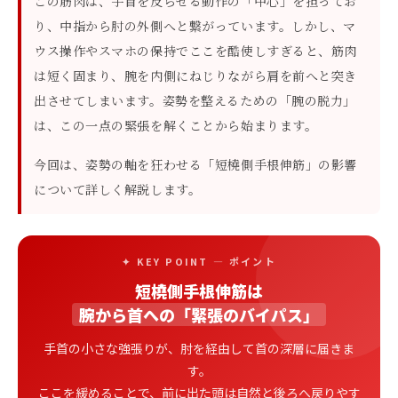
この筋肉は、手首を反らせる動作の「中心」を担ってお
り、中指から肘の外側へと繋がっています。しかし、マ
ウス操作やスマホの保持でここを酷使しすぎると、筋肉
は短く固まり、腕を内側にねじりながら肩を前へと突き
出させてしまいます。姿勢を整えるための「腕の脱力」
は、この一点の緊張を解くことから始まります。
今回は、姿勢の軸を狂わせる「短橈側手根伸筋」の影響
について詳しく解説します。
✦ KEY POINT — ポイント
短橈側手根伸筋は
腕から首への「緊張のバイパス」
手首の小さな強張りが、肘を経由して首の深層に届きま
す。
ここを緩めることで、前に出た頭は自然と後ろへ戻りやす