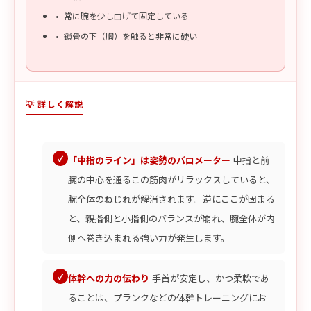
常に腕を少し曲げて固定している
鎖骨の下（胸）を触ると非常に硬い
💡 詳しく解説
「中指のライン」は姿勢のバロメーター
中指と前
腕の中心を通るこの筋肉がリラックスしていると、
腕全体のねじれが解消されます。逆にここが固まる
と、親指側と小指側のバランスが崩れ、腕全体が内
側へ巻き込まれる強い力が発生します。
体幹への力の伝わり
手首が安定し、かつ柔軟であ
ることは、プランクなどの体幹トレーニングにお