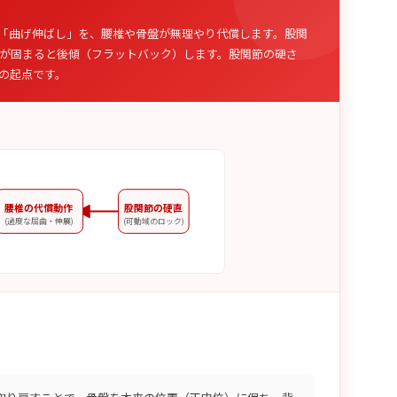
」
「曲げ伸ばし」を、腰椎や骨盤が無理やり代償します。股関
が固まると後傾（フラットバック）します。股関節の硬さ
の起点です。
腰椎の代償動作
股関節の硬直
(過度な屈曲・伸展)
(可動域のロック)