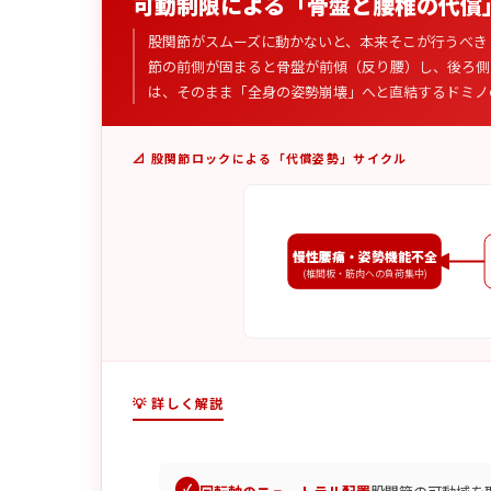
可動制限による「骨盤と腰椎の代償
股関節がスムーズに動かないと、本来そこが行うべき
節の前側が固まると骨盤が前傾（反り腰）し、後ろ側
は、そのまま「全身の姿勢崩壊」へと直結するドミノ
📐 股関節ロックによる「代償姿勢」サイクル
慢性腰痛・姿勢機能不全
(椎間板・筋肉への負荷集中)
💡 詳しく解説