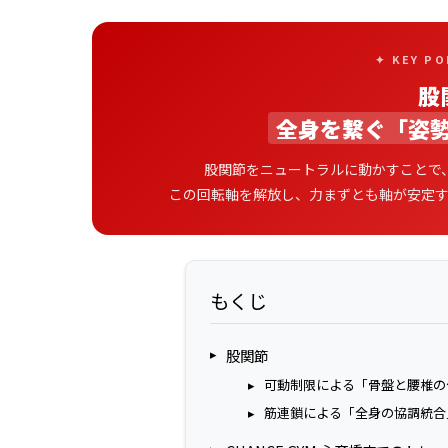
✦ KEY P
股
全身を繋ぐ「姿
股関節をニュートラルに動かすことで
この回転軸を解放し、力まずとも軸が安定
もくじ
股関節
可動制限による「骨盤と腰椎の
筋連鎖による「全身の協調統合