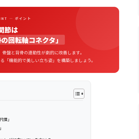
OINT — ポイント
関節は
勢の回転軸コネクタ」
、骨盤と背骨の連動性が劇的に改善します。
する「機能的で美しい立ち姿」を構築しましょう。
代償」
」