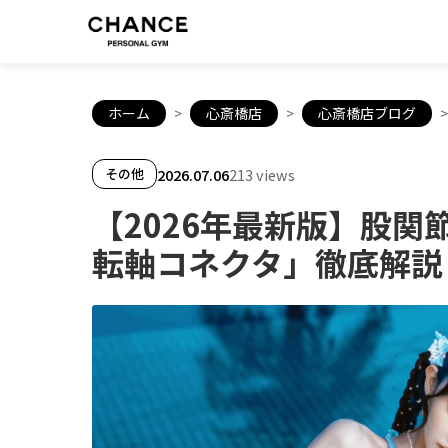
ホーム
>
心斎橋店
>
心斎橋店ブログ
>
2026.07.06
213 views
その他
【2026年最新版】股
転軸コネクタ」徹底解説