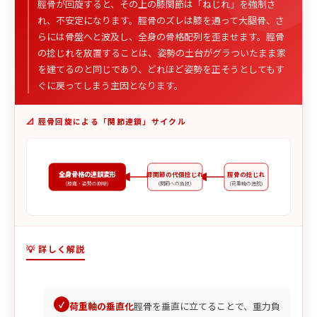
脛骨が回旋すると、その上の膝関節は「ねじれ」を強制さ
れ、不安定になります。脛骨のズレは膝を通って大腿骨、さ
らには骨盤へと波及し、全身の骨格配列を歪ませます。脛骨
の捻じれを放置することは、姿勢の土台がグラついたまま家
を建てるのと同じであり、どれほど姿勢を正そうとしてもす
ぐに戻ってしまう主因となります。
📐 脛骨回旋による「関節連鎖」サイクル
全身骨格の連鎖変形
膝関節の代償捻じれ
脛骨の捻じれ
(膝痛・姿勢の崩壊)
(関節への負担)
(荷重軸の逸脱)
💡 詳しく解説
荷重軸の垂直化
脛骨を垂直に立てることで、重力負