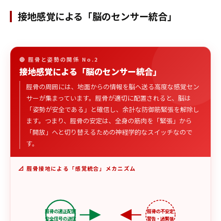
接地感覚による「脳のセンサー統合」
🔴 脛骨と姿勢の関係 No.2
接地感覚による「脳のセンサー統合」
脛骨の周囲には、地面からの情報を脳へ送る高度な感覚セン
サーが集まっています。脛骨が適切に配置されると、脳は
「姿勢が安全である」と確信し、余計な防御筋緊張を解除し
ます。つまり、脛骨の安定は、全身の筋肉を「緊張」から
「開放」へと切り替えるための神経学的なスイッチなので
す。
📐 脛骨接地による「感覚統合」メカニズム
脛骨の適正配置
脛骨の不安定
安全信号の送信
警告・過緊張