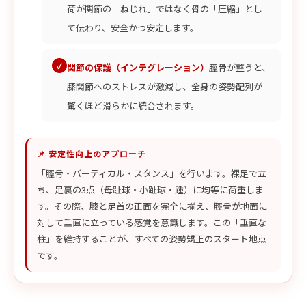
荷が関節の「ねじれ」ではなく骨の「圧縮」とし
て伝わり、安全かつ安定します。
関節の保護（インテグレーション）
脛骨が整うと、
膝関節へのストレスが激減し、全身の姿勢配列が
驚くほど滑らかに統合されます。
📌 安定性向上のアプローチ
「脛骨・バーティカル・スタンス」を行います。裸足で立
ち、足裏の3点（母趾球・小趾球・踵）に均等に荷重しま
す。その際、膝と足首の正面を完全に揃え、脛骨が地面に
対して垂直に立っている感覚を意識します。この「垂直な
柱」を維持することが、すべての姿勢矯正のスタート地点
です。