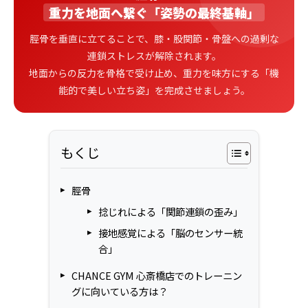
重力を地面へ繋ぐ「姿勢の最終基軸」
脛骨を垂直に立てることで、膝・股関節・骨盤への過剰な
連鎖ストレスが解除されます。
地面からの反力を骨格で受け止め、重力を味方にする「機
能的で美しい立ち姿」を完成させましょう。
もくじ
脛骨
捻じれによる「関節連鎖の歪み」
接地感覚による「脳のセンサー統
合」
CHANCE GYM 心斎橋店でのトレーニン
グに向いている方は？