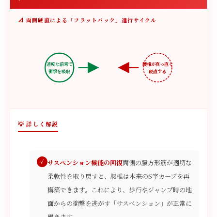
📐 両側硬直による「フラットバック」進行サイクル
適度な前弯で
腰椎が真っ直ぐ
衝撃を吸収
硬直する
💡 詳しく解説
サスペンション機能の回復
両側の腰方形筋が適切な
柔軟性を取り戻すと、腰椎は本来のS字カーブを再
構築できます。これにより、歩行やジャンプ時の地
面からの衝撃を逃がす「サスペンション」が正常に
働きます。