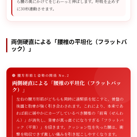
ら腰の奥にかけてをじわーっと伸ばします。呼吸を止めず
に30秒連動させます。
両側硬直による「腰椎の平坦化（フラットバ
ック）」
🔴 腰方形筋と姿勢の関係 No.2
両側硬直による「腰椎の平坦化（フラットバッ
ク）」
左右の腰方形筋がどちらも同時に過緊張を起こすと、骨盤の
後面と肋骨が強く引き合わされます。これにより、本来であ
れば前に緩やかにカーブしているべき腰椎の「前弯（ぜんわ
ん）」が消失し、背骨が真っ直ぐになりすぎる「フラットバ
ック（平背）」を招きます。クッション性を失った腰は、衝
撃を吸収できず激しい痛みを引き起こしやすくなります。