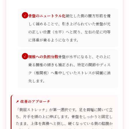
骨盤のニュートラル化
硬化した側の腰方形筋を優
しく緩めることで、引き上げられていた骨盤が元
の正しい位置（水平）へと戻り、左右の足に均等
に体重が乗るようになります。
腰椎への負担分散
骨盤が水平になると、その上に
乗る腰椎の傾きも補正され、特定の関節やディス
ク（椎間板）へ集中していたストレスが綺麗に消
失します。
📌 改善のアプローチ
「側屈ストレッチ」が第一選択です。足を肩幅に開いて立
ち、片手を頭の上に伸ばします。骨盤をしっかりと固定し
たまま、上体を真横へと倒し、硬くなっている側の脇腹か