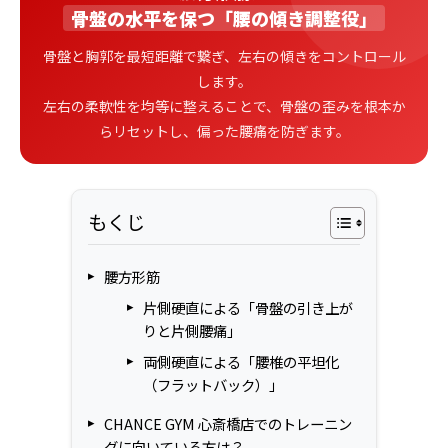
骨盤の水平を保つ「腰の傾き調整役」
骨盤と胸郭を最短距離で繋ぎ、左右の傾きをコントロール
します。
左右の柔軟性を均等に整えることで、骨盤の歪みを根本か
らリセットし、偏った腰痛を防ぎます。
もくじ
腰方形筋
片側硬直による「骨盤の引き上が
りと片側腰痛」
両側硬直による「腰椎の平坦化
（フラットバック）」
CHANCE GYM 心斎橋店でのトレーニン
グに向いている方は？