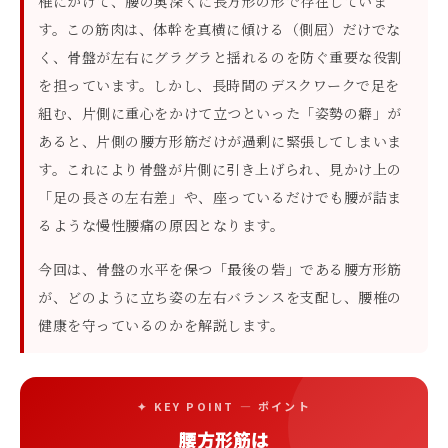
椎にかけて、腰の奥深くに長方形の形で存在していま
す。この筋肉は、体幹を真横に傾ける（側屈）だけでな
く、骨盤が左右にグラグラと揺れるのを防ぐ重要な役割
を担っています。しかし、長時間のデスクワークで足を
組む、片側に重心をかけて立つといった「姿勢の癖」が
あると、片側の腰方形筋だけが過剰に緊張してしまいま
す。これにより骨盤が片側に引き上げられ、見かけ上の
「足の長さの左右差」や、座っているだけでも腰が詰ま
るような慢性腰痛の原因となります。
今回は、骨盤の水平を保つ「最後の砦」である腰方形筋
が、どのように立ち姿の左右バランスを支配し、腰椎の
健康を守っているのかを解説します。
✦ KEY POINT — ポイント
腰方形筋は