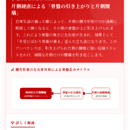
片側硬直による「骨盤の引き上がりと片側腰
痛」
日常生活の偏った癖によって、片側の腰方形筋だけが過剰に
緊張して硬くなると、その側の骨盤が上に引き上げられま
す。これにより骨盤の高さに左右差が生まれ、結果として
「片足にばかり体重が乗る」歪んだ立ち姿になります。この
アンバランスは、引き上げられた側の腰椎に強い圧縮ストレ
スをかけ、頑固な片側だけの腰痛を引き起こします。
📐 腰方形筋の左右非対称による骨盤歪みサイクル
局所的な片側腰痛
骨盤の左右傾斜
片側の過剰硬直
(椎間関節の圧迫ストレス)
(片側の引き上げ)
(筋肉の短縮)
💡 詳しく解説