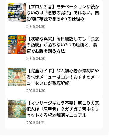
【プロが断言】モチベーションが続か
ないのは「意志の弱さ」ではない。自
動的に継続できる4つの仕組み
2026.04.30
【残酷な真実】毎日腹筋しても「お腹
の脂肪」が落ちない3つの理由と、最
速でお腹を割る方法
2026.04.30
【完全ガイド】ジム初心者が最初にや
るべきメニューはコレ！おすすめメニ
ューをプロが徹底解説
2026.04.30
【マッサージはもう不要】肩こりの真
犯人は「肩甲骨」？ガチガチ背中をリ
セットする根本解消マニュアル
2026.04.21