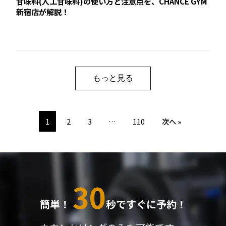
甘味料(人工甘味料)の使い方と注意点を、CHANCE GYM
新宿店が解説！
もっと見る
1
2
3
…
110
次へ »
30
簡単！
秒ですぐに予約！