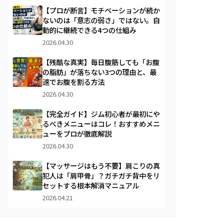
【プロが断言】モチベーションが続か
ないのは「意志の弱さ」ではない。自
動的に継続できる4つの仕組み
2026.04.30
【残酷な真実】毎日腹筋しても「お腹
の脂肪」が落ちない3つの理由と、最
速でお腹を割る方法
2026.04.30
【完全ガイド】ジム初心者が最初にや
るべきメニューはコレ！おすすめメニ
ューをプロが徹底解説
2026.04.30
【マッサージはもう不要】肩こりの真
犯人は「肩甲骨」？ガチガチ背中をリ
セットする根本解消マニュアル
2026.04.21