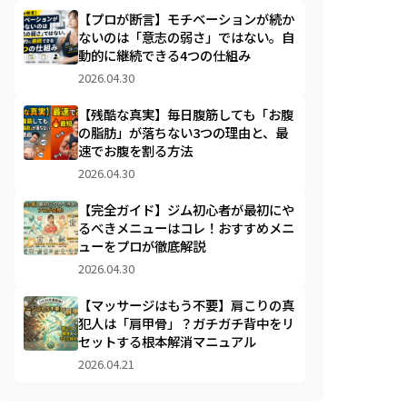
【プロが断言】モチベーションが続か
ないのは「意志の弱さ」ではない。自
動的に継続できる4つの仕組み
2026.04.30
【残酷な真実】毎日腹筋しても「お腹
の脂肪」が落ちない3つの理由と、最
速でお腹を割る方法
2026.04.30
【完全ガイド】ジム初心者が最初にや
るべきメニューはコレ！おすすめメニ
ューをプロが徹底解説
2026.04.30
【マッサージはもう不要】肩こりの真
犯人は「肩甲骨」？ガチガチ背中をリ
セットする根本解消マニュアル
2026.04.21