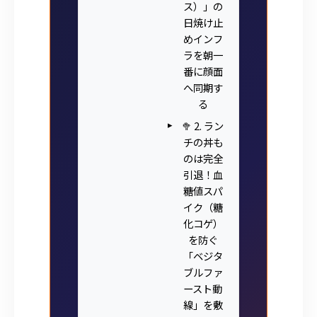
ス）」の
日焼け止
めインフ
ラを朝一
番に顔面
へ同期す
る
🥦 2. ラン
チの丼も
のは完全
引退！血
糖値スパ
イク（糖
化コゲ）
を防ぐ
「ベジタ
ブルファ
ースト動
線」を敷