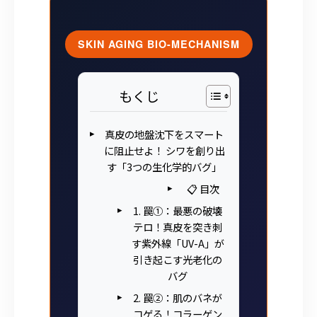
SKIN AGING BIO-MECHANISM
もくじ
真皮の地盤沈下をスマート
に阻止せよ！ シワを創り出
す「3つの生化学的バグ」
📋 目次
1. 罠①：最悪の破壊
テロ！真皮を突き刺
す紫外線「UV-A」が
引き起こす光老化の
バグ
2. 罠②：肌のバネが
コゲる！コラーゲン