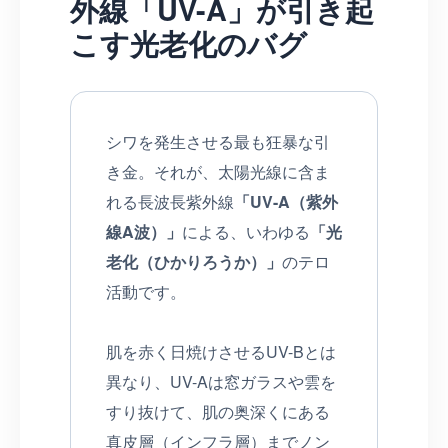
外線「UV-A」が引き起
こす光老化のバグ
シワを発生させる最も狂暴な引
き金。それが、太陽光線に含ま
れる長波長紫外線
「UV-A（紫外
線A波）」
による、いわゆる
「光
老化（ひかりろうか）」
のテロ
活動です。
肌を赤く日焼けさせるUV-Bとは
異なり、UV-Aは窓ガラスや雲を
すり抜けて、肌の奥深くにある
真皮層（インフラ層）までノン