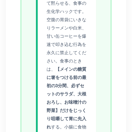
て黙らせる、食事の
生化学ハックです。
空腹の胃袋にいきな
りラーメンや白米、
甘い缶コーヒーを爆
速で叩き込む行為を
永久に禁止してくだ
さい。食事のとき
は、
【メインの糖質
に箸をつける前の最
初の3分間、必ずセ
ットのサラダ、大根
おろし、お味噌汁の
野菜】だけをじっく
り咀嚼して胃に先入
れ
する。小腸に食物