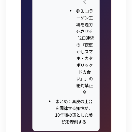
く
🛑 3. コラ
ーゲン工
場を過労
死させる
「2日連続
の『夜更
かしスマ
ホ・カタ
ボリック
ドカ食
い』」の
絶対禁止
令
まとめ：真皮の土台
を調律する知性が、
10年後の凛とした美
貌を彫刻する