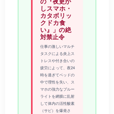
の『夜更か
しスマホ・
カタボリッ
クドカ食
い』」の絶
対禁止令
仕事の激しいマルチ
タスクによる炎上ス
トレスや付き合いの
疲労によって、夜24
時を過ぎてベッドの
中で理性を失い、ス
マホの強力なブルー
ライトを網膜に乱射
して体内の活性酸素
（サビ）を爆発さ