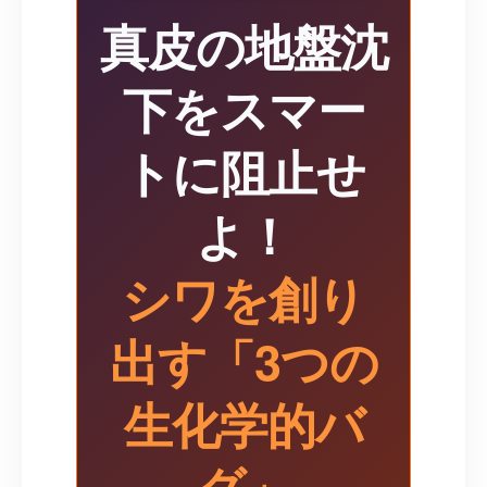
真皮の地盤沈
下をスマー
トに阻止せ
よ！
シワを創り
出す「3つの
生化学的バ
グ」