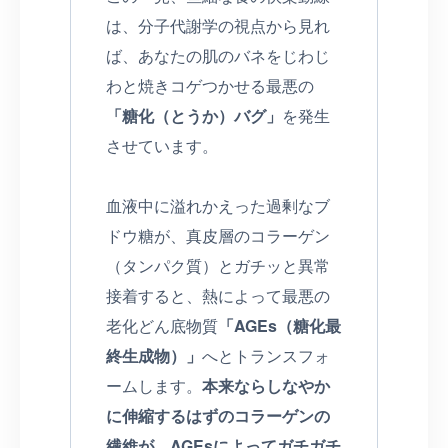
は、分子代謝学の視点から見れ
ば、あなたの肌のバネをじわじ
わと焼きコゲつかせる最悪の
「糖化（とうか）バグ」
を発生
させています。
血液中に溢れかえった過剰なブ
ドウ糖が、真皮層のコラーゲン
（タンパク質）とガチッと異常
接着すると、熱によって最悪の
老化どん底物質
「AGEs（糖化最
終生成物）」
へとトランスフォ
ームします。
本来ならしなやか
に伸縮するはずのコラーゲンの
繊維が、AGEsによってガチガチ