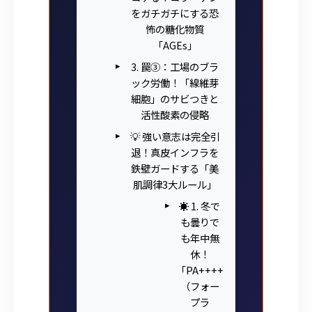
をガチガチにする恐
怖の糖化物質
「AGEs」
3. 罠③：工場のブラ
ック労働！「線維芽
細胞」のサビつきと
活性酸素の侵略
💡 強い意志は完全引
退！真皮インフラを
鉄壁ガードする「美
肌調律3大ルール」
☀️ 1. 冬で
も曇りで
も年中無
休！
「PA++++
（フォー
プラ