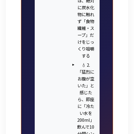
は、絶対
に炭水化
物に触れ
ず「食物
繊維・ス
ープ」だ
けをじっ
くり咀嚼
する
💧 2.
「猛烈に
お腹が空
いた」と
感じた
ら、即座
に「冷た
い水を
200ml」
飲んで10
分間シン