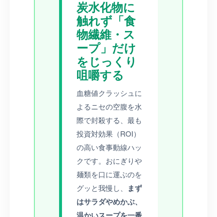
炭水化物に
触れず「食
物繊維・ス
ープ」だけ
をじっくり
咀嚼する
血糖値クラッシュに
よるニセの空腹を水
際で封殺する、最も
投資対効果（ROI）
の高い食事動線ハッ
クです。おにぎりや
麺類を口に運ぶのを
グッと我慢し、
まず
はサラダやめかぶ、
温かいスープを一番