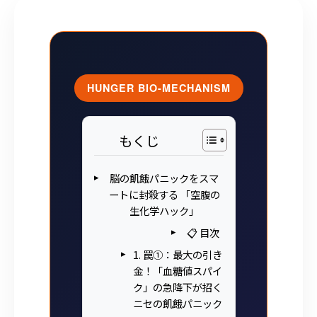
HUNGER BIO-MECHANISM
もくじ
脳の飢餓パニックをスマ
ートに封殺する 「空腹の
生化学ハック」
📋 目次
1. 罠①：最大の引き
金！「血糖値スパイ
ク」の急降下が招く
ニセの飢餓パニック