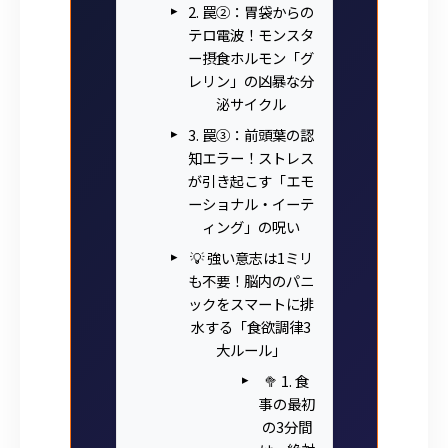
2. 罠②：胃袋からの
テロ電波！モンスタ
ー摂食ホルモン「グ
レリン」の凶暴な分
泌サイクル
3. 罠③：前頭葉の認
知エラー！ストレス
が引き起こす「エモ
ーショナル・イーテ
ィング」の呪い
💡 強い意志は1ミリ
も不要！脳内のパニ
ックをスマートに排
水する「食欲調律3
大ルール」
🥦 1. 食
事の最初
の3分間