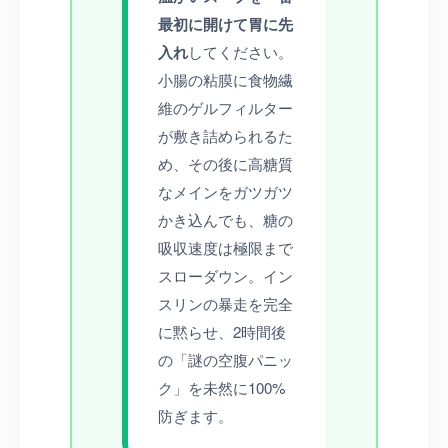
最初に開けて胃に先
入れ
してください。
小腸の粘膜に食物繊
維のゲルフィルター
が敷き詰められるた
め、その後に高糖質
なメインをガツガツ
かき込んでも、糖の
吸収速度は極限まで
スローダウン。イン
スリンの暴走を完全
に黙らせ、2時間後
の「謎の空腹パニッ
ク」を未然に100%
防ぎます。