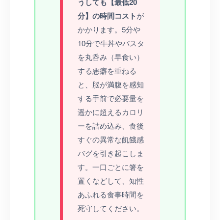
うしても【最低20
分】の時間コスト
が
かかります。5分や
10分で牛丼やパスタ
を丸呑み（早食い）
する悪癖を重ねる
と、脳が満腹を感知
する手前で必要量を
遥かに超えるカロリ
ーを詰め込み、食後
すぐの異常な飢餓感
バグを引き起こしま
す。一口ごとに箸を
置くなどして、知性
あふれる食事時間を
死守してください。