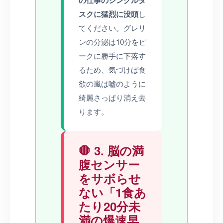
の仕事のシングルタ
スクに猛烈に没頭
し
てください。グレリ
ンの分泌は10分をピ
ークに勝手に下落す
るため、気づけば食
欲の嵐は嘘のように
綺麗さっぱり消え去
ります。
🛑 3. 脳の満
腹センサー
をサボらせ
ない「1食あ
たり20分未
満の爆速早