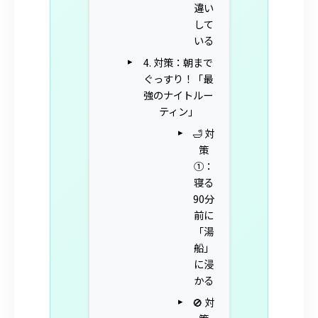
違い
して
いる
4. 対策：朝まで
ぐっすり！「最
強のナイトルー
ティン」
🛁 対
策
①：
寝る
90分
前に
「湯
船」
に浸
かる
🚫 対