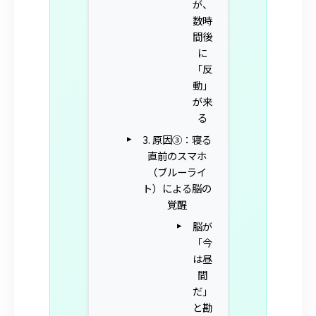
が、
数時
間後
に
「反
動」
が来
る
3. 原因③：寝る
直前のスマホ
（ブルーライ
ト）による脳の
覚醒
脳が
「今
は昼
間
だ」
と勘