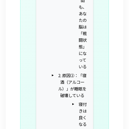
間
も、
あな
たの
脳は
「戦
闘状
態」
にな
って
いる
2. 原因②：「寝
酒（アルコー
ル）」が睡眠を
破壊している
寝付
きは
良く
なる