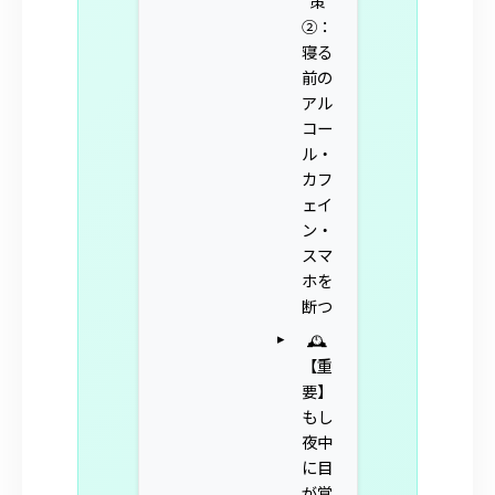
策
②：
寝る
前の
アル
コー
ル・
カフ
ェイ
ン・
スマ
ホを
断つ
🕰️
【重
要】
もし
夜中
に目
が覚