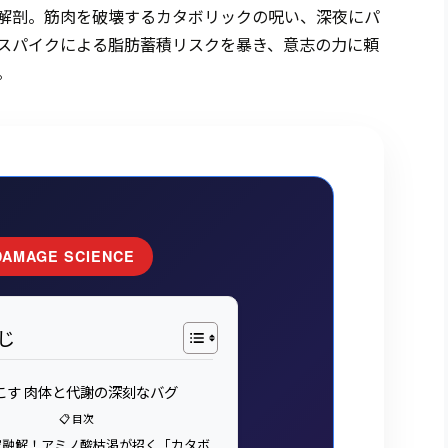
解剖。筋肉を破壊するカタボリックの呪い、深夜にパ
スパイクによる脂肪蓄積リスクを暴き、意志の力に頼
。
DAMAGE SCIENCE
じ
こす 肉体と代謝の深刻なバグ
📋 目次
自家融解！アミノ酸枯渇が招く「カタボ