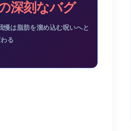
の深刻なバグ
我慢は脂肪を溜め込む呪いへと
変わる