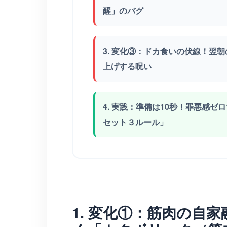
醒」のバグ
3. 変化③：ドカ食いの伏線！翌
上げする呪い
4. 実践：準備は10秒！罪悪感
セット３ルール」
1. 変化①：筋肉の自