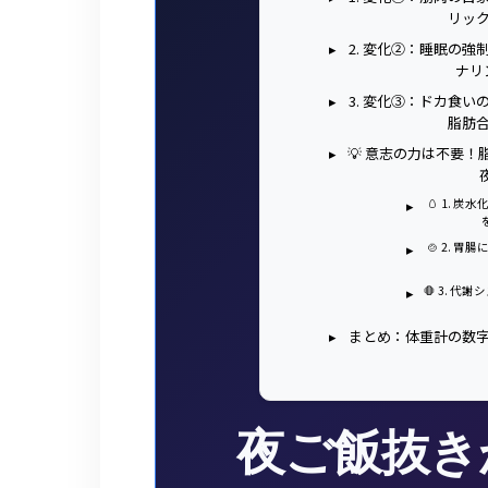
リッ
2. 変化②：睡眠の
ナリ
3. 変化③：ドカ食
脂肪
💡 意志の力は不要
🥚 1.
🍲 2.
🛑 3. 
まとめ：体重計の数
夜ご飯抜き