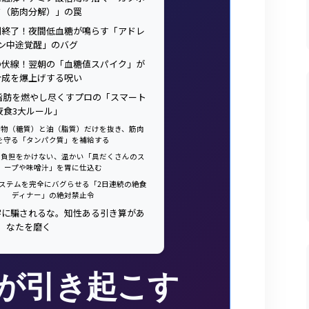
ク（筋肉分解）」の罠
強制終了！夜間低血糖が鳴らす「アドレ
ン中途覚醒」のバグ
いの伏線！翌朝の「血糖値スパイク」が
合成を爆上げする呪い
！脂肪を燃やし尽くすプロの「スマート
夜食3大ルール」
 炭水化物（糖質）と油（脂質）だけを抜き、筋肉
を守る「タンパク質」を補給する
 胃腸に負担をかけない、温かい「具だくさんのス
ープや味噌汁」を胃に仕込む
代謝システムを完全にバグらせる「2日連続の絶食
ディナー」の絶対禁止令
字に騙されるな。知性ある引き算があ
なたを磨く
が引き起こす