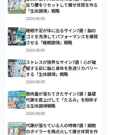
反り腰をリセットして痩せ体質を作る
「生体調律」戦略
2026.08.09
睡眠不足が体に出るサイン7選！脳の
ゴミを洗浄してパフォーマンスを爆発
させる「睡眠調律」戦略
2026.08.09
ストレスが限界なサイン7選！心が破
綻する前に脳と身体を急速リカバリー
する「生体調律」戦略
2026.08.09
筋肉量が落ちてきたサイン7選！基礎
代謝を底上げして「たるみ」を粉砕す
る生体調律戦略
2026.08.08
代謝が落ちている人の特徴7選！細胞
のボイラーを再点火して痩せ体質を作