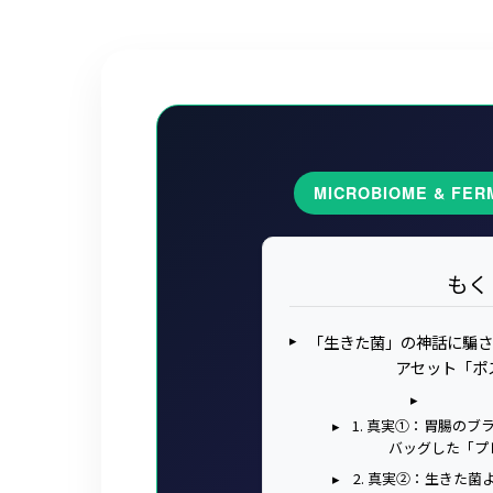
MICROBIOME & FER
もく
「生きた菌」の神話に騙さ
アセット「ポ
1. 真実①：胃腸の
バッグした「プ
2. 真実②：生きた