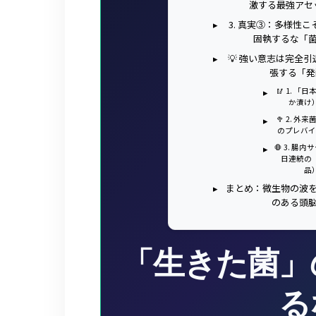
激する最強アセ
3. 真実③：多様性
固執するな「
💡 強い意志は完全
張する「発
🥢 1.
か漬け
🥦 2.
のプレバ
🛑 3. 
日連続の
品
まとめ：微生物の波
のある頭
「生きた菌」
る