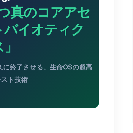
つ真のコアアセ
トバイオティク
ス」
久に終了させる、生命OSの超高
ースト技術