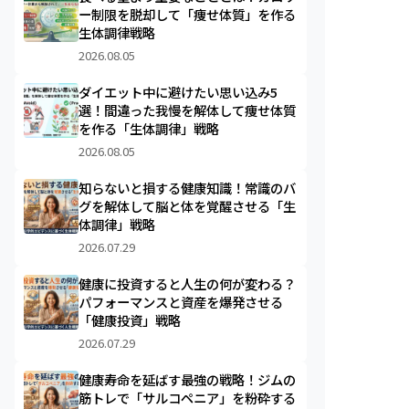
ー制限を脱却して「痩せ体質」を作る
生体調律戦略
2026.08.05
ダイエット中に避けたい思い込み5
選！間違った我慢を解体して痩せ体質
を作る「生体調律」戦略
2026.08.05
知らないと損する健康知識！常識のバ
グを解体して脳と体を覚醒させる「生
体調律」戦略
2026.07.29
健康に投資すると人生の何が変わる？
パフォーマンスと資産を爆発させる
「健康投資」戦略
2026.07.29
健康寿命を延ばす最強の戦略！ジムの
筋トレで「サルコペニア」を粉砕する