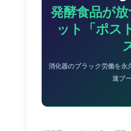
発酵食品が放
ット「ポス
消化器のブラック労働を永
速ブ