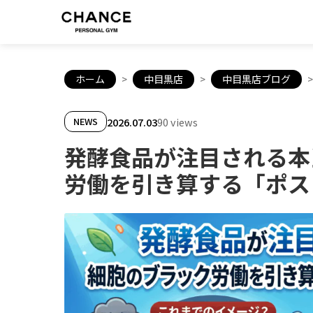
ホーム
>
中目黒店
>
中目黒店ブログ
>
2026.07.03
90 views
NEWS
発酵食品が注目される本
労働を引き算する「ポス