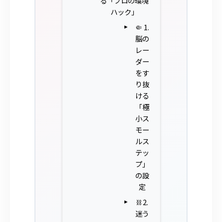
る「プロの環境
ハック」
🤏 1.
脳の
レー
ダー
をす
り抜
ける
「極
小ス
モー
ルス
テッ
プ」
の設
定
⛓️ 2.
迷う