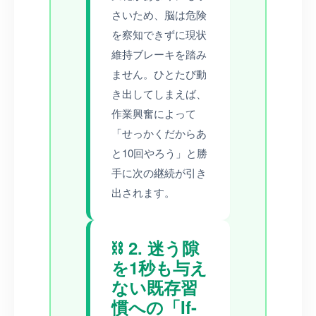
さいため、脳は危険
を察知できずに現状
維持ブレーキを踏み
ません。ひとたび動
き出してしまえば、
作業興奮によって
「せっかくだからあ
と10回やろう」と勝
手に次の継続が引き
出されます。
⛓️ 2. 迷う隙
を1秒も与え
ない既存習
慣への「If-