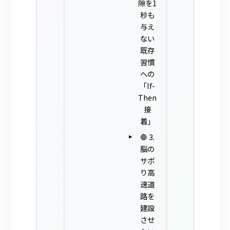
隙を1
秒も
与え
ない
既存
習慣
への
「If-
Then
接
着」
🛑 3.
脳の
サボ
り高
速道
路を
建設
させ