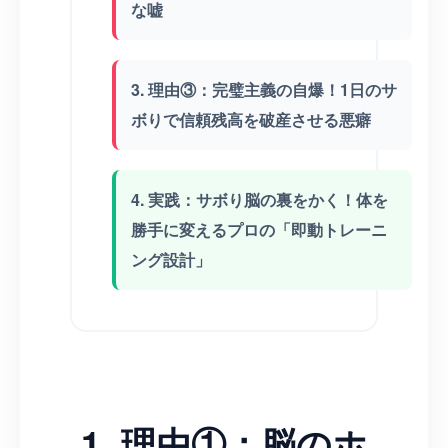
な嘘
3. 理由③：完璧主義の自爆！1日のサ
ボりで信頼残高を破産させる悪癖
4. 実践：サボり脳の裏をかく！体を
勝手に変えるプロの「即動トレーニ
ング設計」
1. 理由①：脳のホ