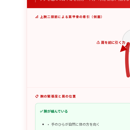
📐 上腕二頭筋による肩甲骨の牽引（側面）
⚠️ 肩を前に引く力
📋 腕の緊張度と肩の位置
✅ 腕が緩んでいる
手のひらが自然に体の方を向く