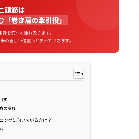
二頭筋は
む「巻き肩の牽引役」
甲骨を前へと連れ去ります。
本来の正しい位置へと戻っていきます。
倒す
身の崩れ
レーニングに向いている方は？
方