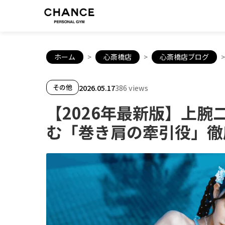
ホーム
>
心斎橋店
>
心斎橋店ブログ
>
2026.05.17
386 views
その他
【2026年最新版】上
む「巻き肩の牽引役」徹