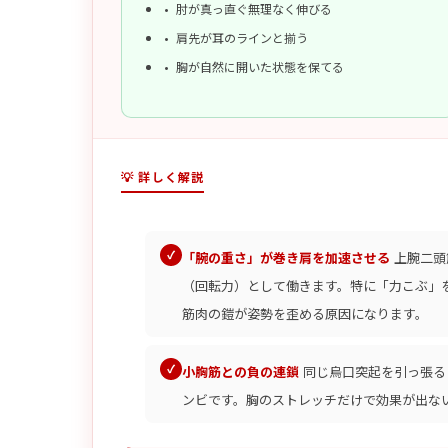
肘が真っ直ぐ無理なく伸びる
肩先が耳のラインと揃う
胸が自然に開いた状態を保てる
💡 詳しく解説
「腕の重さ」が巻き肩を加速させる
上腕二頭
（回転力）として働きます。特に「力こぶ」
筋肉の鎧が姿勢を歪める原因になります。
小胸筋との負の連鎖
同じ烏口突起を引っ張る
ンビです。胸のストレッチだけで効果が出な