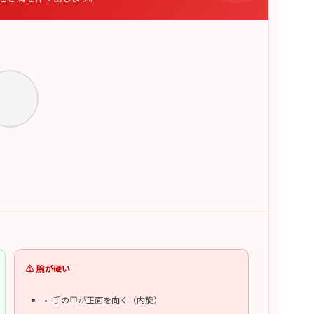
⚠️ 腕が硬い
手の甲が正面を向く（内旋）