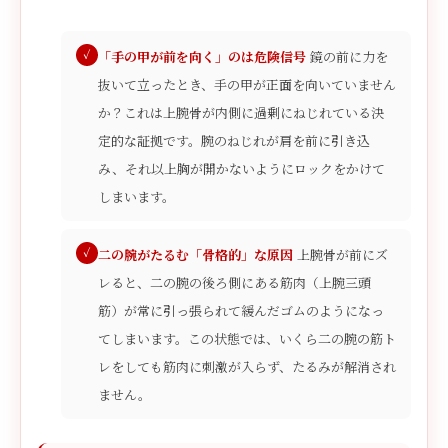
「手の甲が前を向く」のは危険信号
鏡の前に力を
抜いて立ったとき、手の甲が正面を向いていません
か？これは上腕骨が内側に過剰にねじれている決
定的な証拠です。腕のねじれが肩を前に引き込
み、それ以上胸が開かないようにロックをかけて
しまいます。
二の腕がたるむ「骨格的」な原因
上腕骨が前にズ
レると、二の腕の後ろ側にある筋肉（上腕三頭
筋）が常に引っ張られて緩んだゴムのようになっ
てしまいます。この状態では、いくら二の腕の筋ト
レをしても筋肉に刺激が入らず、たるみが解消され
ません。