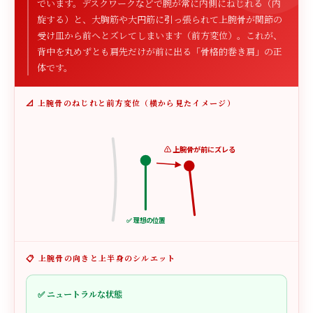
でいます。デスクワークなどで腕が常に内側にねじれる（内
旋する）と、大胸筋や大円筋に引っ張られて上腕骨が関節の
受け皿から前へとズレてしまいます（前方変位）。これが、
背中を丸めずとも肩先だけが前に出る「骨格的巻き肩」の正
体です。
📐 上腕骨のねじれと前方変位（横から見たイメージ）
⚠️ 上腕骨が前にズレる
✅ 理想の位置
📋 上腕骨の向きと上半身のシルエット
✅ ニュートラルな状態