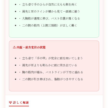
立ち姿で手のひらが自然に太もも側を向く
肩先と耳のラインが横から見て一直線に揃う
大胸筋が適度に伸び、バスト位置が高くなる
二の腕の筋肉（上腕三頭筋）が正しく働く
⚠️ 内旋・前方変位の状態
立ち姿で「手の甲」が完全に前を向いてしまう
肩先が耳よりも明らかに前に突き出ている
胸の筋肉が縮み、バストラインが下方に垂れる
二の腕が引き伸ばされ、脂肪がつきやすくなる
💡 詳しく解説