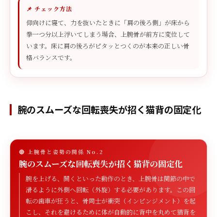
📌 チェック方法
仰向けに寝て、力を抜いたときに「肩の後ろ側」が床から
拳一つ分以上浮いてしまう場合、上腕骨が前方に変位して
います。床に肩の後ろがピタッとつくのが本来の正しい骨
格バランスです。
腕のスムーズな回転喪失が招く猫背の固定化
🔴 上腕骨と姿勢の関係 No.2
腕のスムーズな回転喪失が招く猫背の固定化
腕を上げる、開くといった動作のとき、上腕骨は関節の中で
滑るように外側へ回転（外旋）する必要があります。この回
転の歯車が狂うと、骨同士が衝突（インピンジメント）を起
こし、それを避けるために体が自動的に背中を丸めて猫背を