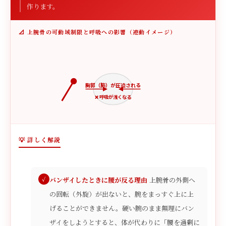
作ります。
📐 上腕骨の可動域制限と呼吸への影響（連動イメージ）
胸郭（肺）が圧迫される
❌ 呼吸が浅くなる
💡 詳しく解説
バンザイしたときに腰が反る理由
上腕骨の外側へ
の回転（外旋）が出ないと、腕をまっすぐ上に上
げることができません。硬い腕のまま無理にバン
ザイをしようとすると、体が代わりに「腰を過剰に