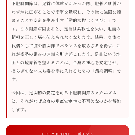
下脛腓関節は、足首に体重がかかった際、脛骨と腓骨が
わずかに広がることで衝撃を吸収し、その後に強固に締
まることで安定を生み出す「動的な楔（くさび）」で
す。この関節が固まると、足首は柔軟性を失い、地面の
情報を正しく脳へ伝えられなくなります。結果、身体は
代償として膝や股関節でバランスを取らざるを得ず、こ
れが姿勢の歪みの連鎖を引き起こします。足首という地
面との境界線を整えることは、全身の重心を安定させ、
揺らぎのない立ち姿を手に入れるための「最終調整」で
す。
今回は、足関節の安定を司る下脛腓関節のメカニズム
と、それがなぜ全身の垂直安定性に不可欠なのかを解説
します。
✦ KEY POINT — ポイント