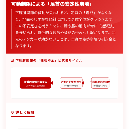
可動制限による「足首の安定性崩壊」
下脛腓関節の微動が失われると、足首の「遊び」がなくな
り、地面のわずかな傾斜に対して身体全体がグラつきます。
この不安定さを補うために、膝や腰の筋肉が常に「過緊張」
を強いられ、慢性的な疲労や骨格の歪みへと繋がります。足
元のアンカーが効かないことは、全身の姿勢崩壊の引き金と
なります。
📐 下脛腓関節の「機能不全」と代償サイクル
姿勢の代償的な歪み
足首の安定性喪失
下脛腓関節の固定
(膝・骨盤の連鎖崩壊)
(全身の過緊張)
(楔機能の消失)
💡 詳しく解説