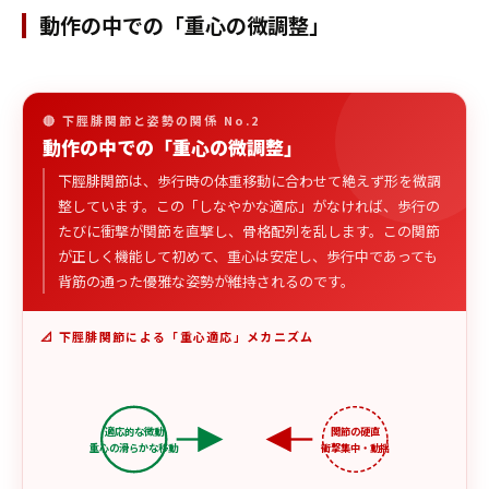
動作の中での「重心の微調整」
🔴 下脛腓関節と姿勢の関係 No.2
動作の中での「重心の微調整」
下脛腓関節は、歩行時の体重移動に合わせて絶えず形を微調
整しています。この「しなやかな適応」がなければ、歩行の
たびに衝撃が関節を直撃し、骨格配列を乱します。この関節
が正しく機能して初めて、重心は安定し、歩行中であっても
背筋の通った優雅な姿勢が維持されるのです。
📐 下脛腓関節による「重心適応」メカニズム
適応的な微動
関節の硬直
重心の滑らかな移動
衝撃集中・動揺