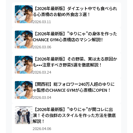
【2026年最新版】ダイエット中でも食べられ
る心斎橋のお勧め外食店３選！
2026.03.11
【2026年最新版】”ゆりにゃ”の身体を作った
CHANCE GYM心斎橋店のマシン解説‼︎
2026.03.06
【2026年最新版】その野菜、実は太る原因か
も•••注意すべき野菜5選を徹底解説！
2026.03.24
【関西初】総フォロワー240万人超のゆりに
ゃ監修のCHANCE GYMが心斎橋にOPEN！
2026.03.04
【2026年最新版】”ゆりにゃ”が関コレに出
演！その抜群のスタイルを作った方法を徹底
解説！
2026.04.06