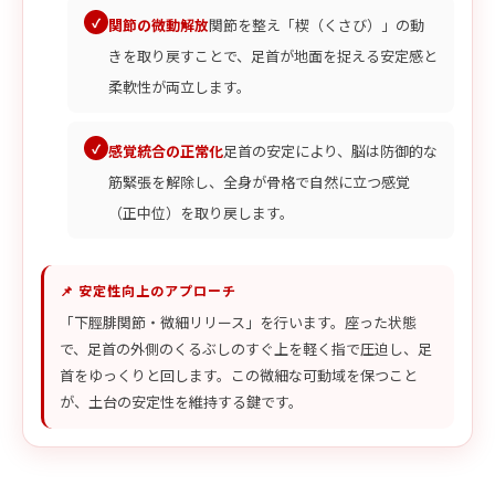
関節の微動解放
関節を整え「楔（くさび）」の動
きを取り戻すことで、足首が地面を捉える安定感と
柔軟性が両立します。
感覚統合の正常化
足首の安定により、脳は防御的な
筋緊張を解除し、全身が骨格で自然に立つ感覚
（正中位）を取り戻します。
📌 安定性向上のアプローチ
「下脛腓関節・微細リリース」を行います。座った状態
で、足首の外側のくるぶしのすぐ上を軽く指で圧迫し、足
首をゆっくりと回します。この微細な可動域を保つこと
が、土台の安定性を維持する鍵です。