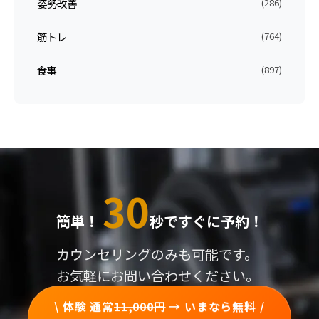
姿勢改善
(286)
筋トレ
(764)
食事
(897)
30
簡単！
秒ですぐに予約！
カウンセリングのみも可能です。
お気軽にお問い合わせください。
\ 体験 通常
11,000円
→ いまなら無料 /