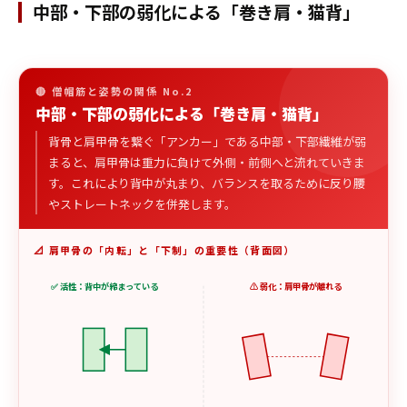
中部・下部の弱化による「巻き肩・猫背」
🔴 僧帽筋と姿勢の関係 No.2
中部・下部の弱化による「巻き肩・猫背」
背骨と肩甲骨を繋ぐ「アンカー」である中部・下部繊維が弱
まると、肩甲骨は重力に負けて外側・前側へと流れていきま
す。これにより背中が丸まり、バランスを取るために反り腰
やストレートネックを併発します。
📐 肩甲骨の「内転」と「下制」の重要性（背面図）
✅ 活性：背中が締まっている
⚠️ 弱化：肩甲骨が離れる