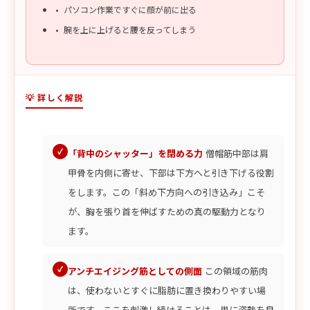
パソコン作業ですぐに顔が前に出る
腕を上に上げると腰を反ってしまう
💡 詳しく解説
「背中のシャッター」を閉める力
僧帽筋中部は肩
甲骨を内側に寄せ、下部は下方へと引き下げる役割
をします。この「斜め下方向への引き込み」こそ
が、胸を張り首を伸ばすための真の駆動力となり
ます。
アンチエイジング筋としての側面
この領域の筋肉
は、使わないとすぐに脂肪に置き換わりやすい場
所です。ここを刺激し続けることは、単に姿勢を良