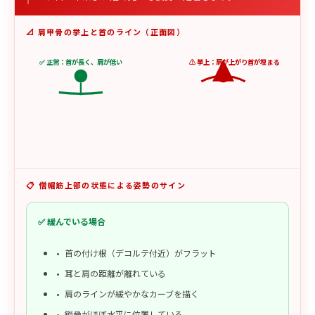
📐 肩甲骨の挙上と首のライン（正面図）
✅ 正常：首が長く、肩が低い
⚠️ 挙上：肩が上がり首が埋まる
📋 僧帽筋上部の状態による姿勢のサイン
✅ 緩んでいる場合
首の付け根（デコルテ付近）がフラット
耳と肩の距離が離れている
肩のラインが緩やかなカーブを描く
鎖骨がほぼ水平に位置している