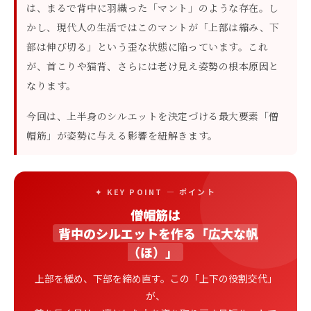
は、まるで背中に羽織った「マント」のような存在。し
かし、現代人の生活ではこのマントが「上部は縮み、下
部は伸び切る」という歪な状態に陥っています。これ
が、首こりや猫背、さらには老け見え姿勢の根本原因と
なります。
今回は、上半身のシルエットを決定づける最大要素「僧
帽筋」が姿勢に与える影響を紐解きます。
✦ KEY POINT — ポイント
僧帽筋は
背中のシルエットを作る「広大な帆
（ほ）」
上部を緩め、下部を締め直す。この「上下の役割交代」
が、