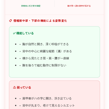
背骨側に引き寄せ固定
肩が外へ流れ背中が広がる
📋 僧帽筋中部・下部の機能による姿勢変化
✅ 機能している
胸が自然と開き、深く呼吸ができる
背中の中心に綺麗な縦筋（溝）がある
横から見たとき耳・肩・腰が一直線
腕を後ろで組む動作に制限がない
⚠️ 弱っている
肩甲骨がハの字に開き、浮き出ている
背中が丸まり、老けて見えるシルエット