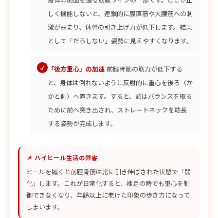
しく機能しないと、連鎖的に腹直筋や大腰筋への刺
激が弱まり、体幹の引き上げ力が低下します。結果
として「だらしない」姿勢に見えやすくなります。
「後方重心」の加速
前脛骨筋の筋力が低下する
と、身体は倒れないように反射的に重心を後ろ（か
かと側）へ置きます。すると、頭はバランスを取る
ために前へ突き出され、ストレートネックを助長
する姿勢が完成します。
📌 ハイヒール生活の弊害
ヒールを履くと前脛骨筋は常に引き伸ばされた状態で「弱
化」します。これが日常化すると、裸足の時でも重心を制
御できなくなり、年齢以上に老けた印象の歩き方になって
しまいます。