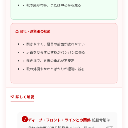
靴の底が均等、または中心から減る
⚠️ 弱化・過緊張の状態
躓きやすく、足首の前面が疲れやすい
足首を反らすとすねがパンパンに張る
浮き指で、足裏の重心が不安定
靴の外側やかかとばかりが極端に減る
💡 詳しく解説
ディープ・フロント・ラインとの関係
前脛骨筋は
身体の前面を通る筋膜ラインの一部です。ここが正