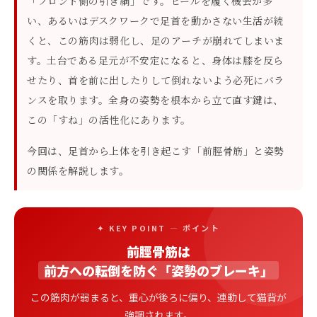
「フロント側の引き綱」です。ヒールを履く機会が多
い、あるいはデスクワークで足首を動かさない生活が続
くと、この筋肉は弱化し、足のアーチが崩れてしまいま
す。土台である足元が不安定になると、身体は膝を反ら
せたり、首を前に出したりして倒れないよう必死にバラ
ンスを取ります。全身の姿勢を根本から立て直す鍵は、
この「すね」の活性化にあります。
今回は、足首から上体を引き起こす「前脛骨筋」と姿勢
の関係を解説します。
✦ KEY POINT — ポイント
前脛骨筋は
前方への転倒を防ぐ「姿勢のブレーキ」
この筋肉が弱まると、重心が後ろに偏り、連動して猫背が
強調されます。