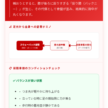
補おうとすると、膝が後ろに反りすぎる「反り膝（バックニ
ー）」が生じ、その代償として骨盤が歪み、結果的に背中が
丸くなります。
📐 足元から全身への姿勢ドミノ
スウェーバック姿勢
膝の過伸展
前脛骨筋の弱化
(猫背・ぽっこりお腹)
(反り膝)
(アーチの低下)
📋 前脛骨筋のコンディションチェック
✅ バランスが良い状態
つま先が軽やかに持ち上がる
立っている時に足の親指側に力が乗る
歩行時の着地音が静かである