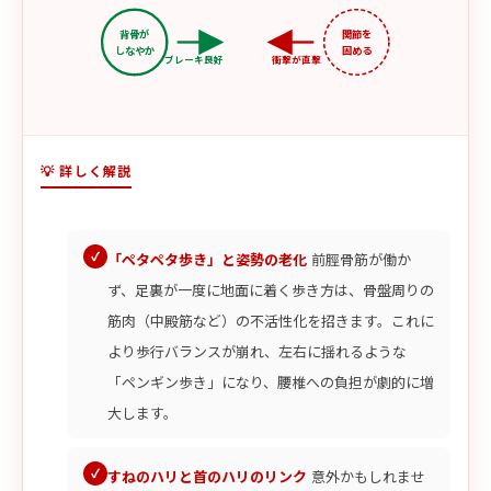
背骨が
関節を
しなやか
固める
ブレーキ良好
衝撃が直撃
💡 詳しく解説
「ペタペタ歩き」と姿勢の老化
前脛骨筋が働か
ず、足裏が一度に地面に着く歩き方は、骨盤周りの
筋肉（中殿筋など）の不活性化を招きます。これに
より歩行バランスが崩れ、左右に揺れるような
「ペンギン歩き」になり、腰椎への負担が劇的に増
大します。
すねのハリと首のハリのリンク
意外かもしれませ