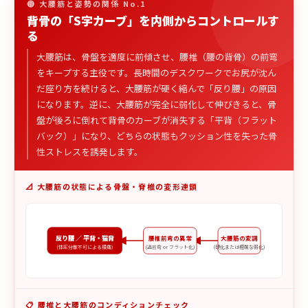
🔴 大腰筋と姿勢の関係 No.1
背骨の「S字カーブ」を内側からコントロールす
る
大腰筋は、骨盤を適度に前傾させ、腰椎（腰の背骨）の前弯
をキープする主役です。長時間のデスクワークでお尻が沈ん
だ座り方を続けると、大腰筋が硬く縮んで「反り腰」の原因
になります。逆に、大腰筋が完全に弱化して伸びきると、骨
盤が後ろに倒れて背骨のカーブが消失する「平背（フラット
バック）」になり、どちらの状態もクッション性を失った骨
性ストレスを誘発します。
📐 大腰筋の状態による骨盤・脊椎の変形連鎖
反り腰 ／ 平背・猫背
腰椎前弯の異常
大腰筋の変調
(体圧分散不可による腰痛)
(過前弯 or フラット化)
(硬化または極端な弱化)
📋 腰椎と大腰筋のコンディションチェック