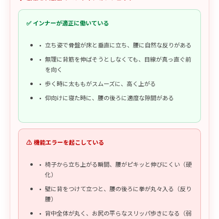
✅ インナーが適正に働いている
立ち姿で骨盤が床と垂直に立ち、腰に自然な反りがある
無理に背筋を伸ばそうとしなくても、目線が真っ直ぐ前
を向く
歩く時に太ももがスムーズに、高く上がる
仰向けに寝た時に、腰の後ろに適度な隙間がある
⚠️ 機能エラーを起こしている
椅子から立ち上がる瞬間、腰がピキッと伸びにくい（硬
化）
壁に背をつけて立つと、腰の後ろに拳が丸々入る（反り
腰）
背中全体が丸く、お尻の平らなスリッパ歩きになる（弱