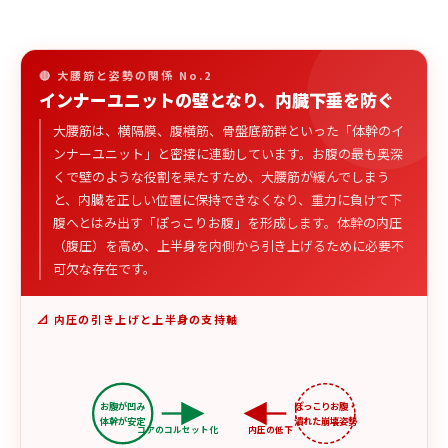
🔴 大腰筋と姿勢の関係 No.2
インナーユニットの壁となり、内臓下垂を防ぐ
大腰筋は、横隔膜、腹横筋、骨盤底筋群といった「体幹のイ
ンナーユニット」と密接に連動しています。お腹の最も奥深
くで壁のような役割を果たすため、大腰筋が緩んでしまう
と、内臓を正しい位置に保持できなくなり、重力に負けて下
腹へとはみ出す「ぽっこりお腹」を形成します。体幹の内圧
（腹圧）を高め、上半身を内側から引き上げるために必要不
可欠な存在です。
📐 内圧の引き上げと上半身の支持軸
お腹が凹み
ぽっこりお腹・
体幹が安定
潰れた崩壊姿勢
コアのコルセット化
内圧の低下