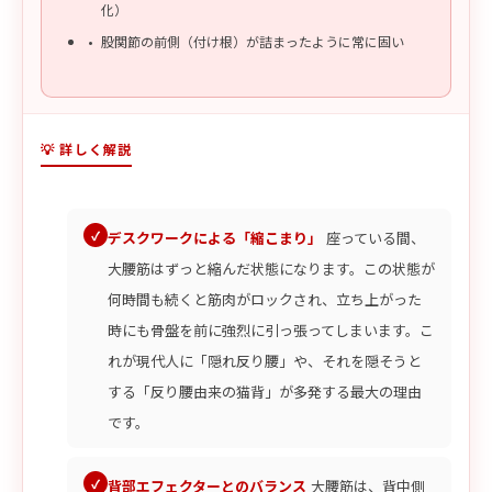
化）
股関節の前側（付け根）が詰まったように常に固い
💡 詳しく解説
デスクワークによる「縮こまり」
座っている間、
大腰筋はずっと縮んだ状態になります。この状態が
何時間も続くと筋肉がロックされ、立ち上がった
時にも骨盤を前に強烈に引っ張ってしまいます。こ
れが現代人に「隠れ反り腰」や、それを隠そうと
する「反り腰由来の猫背」が多発する最大の理由
です。
背部エフェクターとのバランス
大腰筋は、背中側