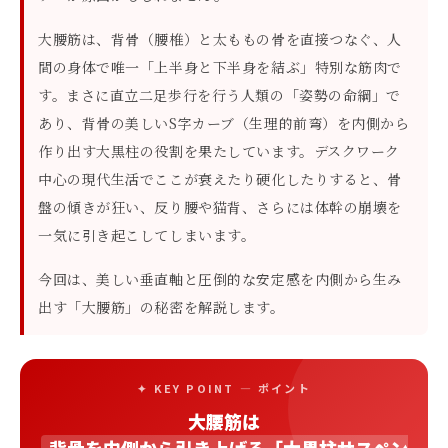
大腰筋は、背骨（腰椎）と太ももの骨を直接つなぐ、人
間の身体で唯一「上半身と下半身を結ぶ」特別な筋肉で
す。まさに直立二足歩行を行う人類の「姿勢の命綱」で
あり、背骨の美しいS字カーブ（生理的前弯）を内側から
作り出す大黒柱の役割を果たしています。デスクワーク
中心の現代生活でここが衰えたり硬化したりすると、骨
盤の傾きが狂い、反り腰や猫背、さらには体幹の崩壊を
一気に引き起こしてしまいます。
今回は、美しい垂直軸と圧倒的な安定感を内側から生み
出す「大腰筋」の秘密を解説します。
✦ KEY POINT — ポイント
大腰筋は
背骨を内側から引き上げる「大黒柱サスペン