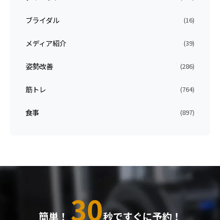
ブライダル
(16)
メディア紹介
(39)
姿勢改善
(286)
筋トレ
(764)
食事
(897)
30
簡単！
秒ですぐに予約！