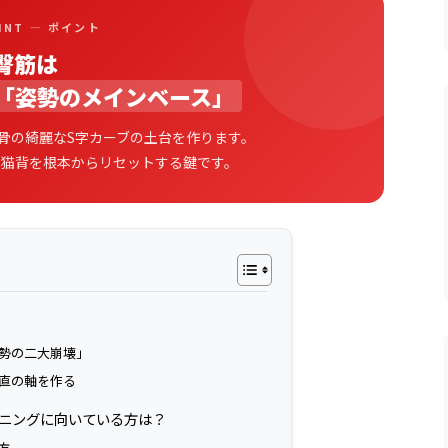
OINT — ポイント
臀筋は
「姿勢のメインベース」
骨の綺麗なS字カーブの土台を作ります。
や猫背を根本からリセットする鍵です。
勢の二大崩壊」
直の軸を作る
レーニングに向いている方は？
方