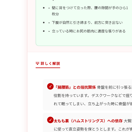
壁に背をつけて立った際、腰の隙間が手のひら1
枚分
下腹が自然と引き締まり、前方に突き出ない
立っている時にお尻の筋肉に適度な張りがある
💡 詳しく解説
「腸腰筋」との拮抗関係
骨盤を前に引っ張る
役割を持っています。デスクワークなどで座
れて眠ってしまい、立ち上がった時に骨盤が
太もも裏（ハムストリングス）への依存
大臀
に使って直立姿勢を保とうとします。これが