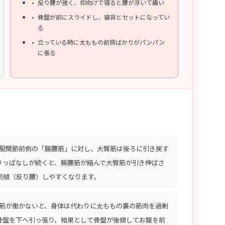
反り腰が強く、仰向けで寝ると腰が浮いて痛い
骨盤が前にスライドし、猫背とセットになってい
る
立っている時に太ももの前側ばかりがパンパン
に張る
股関節前側の「腸腰筋」に対し、大臀筋は後ろに引き戻す
りっぱなしが続くと、腸腰筋が縮んで大臀筋が引き伸ばさ
前傾（反り腰）しやすくなります。
筋が働かないと、身体は代わりに太ももの裏の筋肉を過剰
骨盤を下へ引っ張り、結果として骨盤が後傾してお腹を前