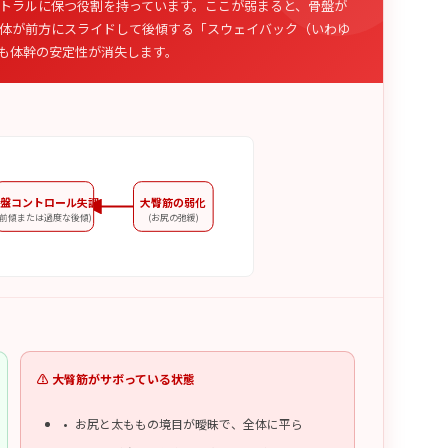
トラルに保つ役割を持っています。ここが弱まると、骨盤が
体が前方にスライドして後傾する「スウェイバック（いわゆ
も体幹の安定性が消失します。
盤コントロール失調
大臀筋の弱化
(前傾または過度な後傾)
(お尻の弛緩)
⚠️ 大臀筋がサボっている状態
お尻と太ももの境目が曖昧で、全体に平ら