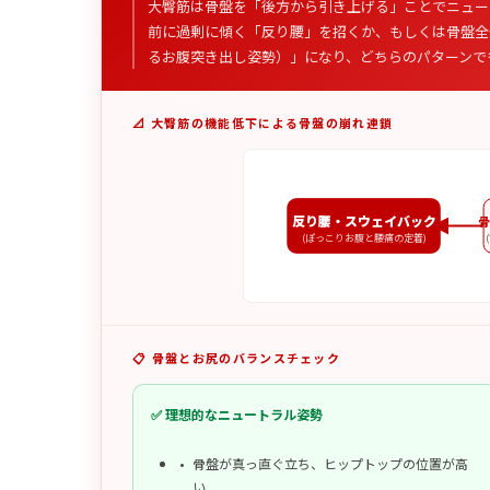
大臀筋は骨盤を「後方から引き上げる」ことでニュー
前に過剰に傾く「反り腰」を招くか、もしくは骨盤全
るお腹突き出し姿勢）」になり、どちらのパターンで
📐 大臀筋の機能低下による骨盤の崩れ連鎖
反り腰・スウェイバック
骨
(ぽっこりお腹と腰痛の定着)
📋 骨盤とお尻のバランスチェック
✅ 理想的なニュートラル姿勢
骨盤が真っ直ぐ立ち、ヒップトップの位置が高
い