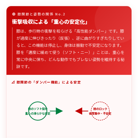
🔴 膝関節と姿勢の関係 No.2
衝撃吸収による「重心の安定化」
膝は、歩行時の衝撃を和らげる「高性能ダンパー」です。膝
が過度に伸びきったり（反張）、逆に曲がりすぎたりしてい
ると、この機能は停止し、身体は振動で不安定になります。
膝を「適度に緩めて使う（ソフト・ニー）」ことは、重心を
常に中央に保ち、どんな動作でもブレない姿勢を維持する秘
訣です。
📐 膝関節の「ダンパー機能」による安定
膝のソフト保持
膝のロック
重心の滑らかな安定
衝撃集中・不安定