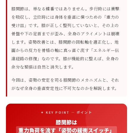
膝関節は、単なる蝶番ではありません。歩行時には衝撃
を吸収し、立位時には身体を垂直に保つための「重力の
受け皿」です。膝が正しく整列していないと、その上の
骨盤や下の足首までが歪み、全身のアライメントは崩壊
します。姿勢改善とは、膝関節の回転軸を適正化し、地
面からの反力を骨格の軸に真っ直ぐ流す「エネルギー伝
達経路の修復」なのです。膝が機能的に整えば、全身の
余分な緊張は自然と消失します。
今回は、姿勢の安定を司る膝関節のメカニズムと、それ
がなぜ全身の垂直安定性に不可欠なのかを解説します。
✦ KEY POINT — ポイント
膝関節は
重力負荷を流す「姿勢の緩衝スイッチ」