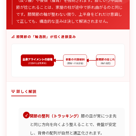
（反り腰）や後傾（猫背）を強制されます。膝という中間関
節が捻じれることは、家屋の柱が途中で折れ曲がるのと同じ
です。膝関節の軸が整わない限り、上半身をどれだけ意識し
て正しても、構造的な歪みは決して解消されません。
📐 膝関節の「軸逸脱」が招く連鎖歪み
全身アライメントの崩壊
骨盤の代償傾斜
膝関節の捻じれ
(代償的な姿勢異常)
(腰椎への負担増)
(軸の逸脱)
💡 詳しく解説
関節の整列（トラッキング）
膝の皿が常につま先
と同じ方向を向くよう整えることで、骨盤が安定
し、背骨の配列が自然と適正化されます。