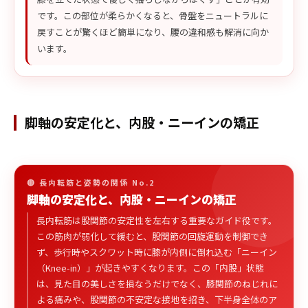
です。この部位が柔らかくなると、骨盤をニュートラルに
戻すことが驚くほど簡単になり、腰の違和感も解消に向か
います。
脚軸の安定化と、内股・ニーインの矯正
🔴 長内転筋と姿勢の関係 No.2
脚軸の安定化と、内股・ニーインの矯正
長内転筋は股関節の安定性を左右する重要なガイド役です。
この筋肉が弱化して緩むと、股関節の回旋運動を制御でき
ず、歩行時やスクワット時に膝が内側に倒れ込む「ニーイン
（Knee-in）」が起きやすくなります。この「内股」状態
は、見た目の美しさを損なうだけでなく、膝関節のねじれに
よる痛みや、股関節の不安定な接地を招き、下半身全体のア