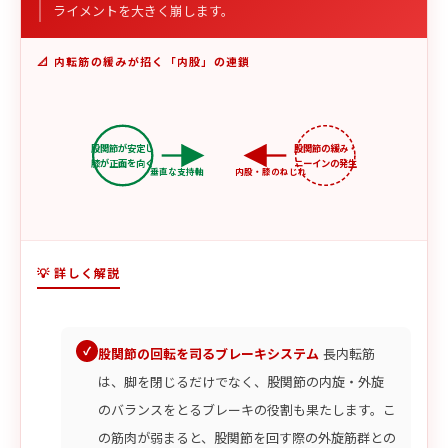
ライメントを大きく崩します。
📐 内転筋の緩みが招く「内股」の連鎖
股関節が安定し
股関節の緩み・
膝が正面を向く
ニーインの発生
垂直な支持軸
内股・膝のねじれ
💡 詳しく解説
股関節の回転を司るブレーキシステム
長内転筋
は、脚を閉じるだけでなく、股関節の内旋・外旋
のバランスをとるブレーキの役割も果たします。こ
の筋肉が弱まると、股関節を回す際の外旋筋群との