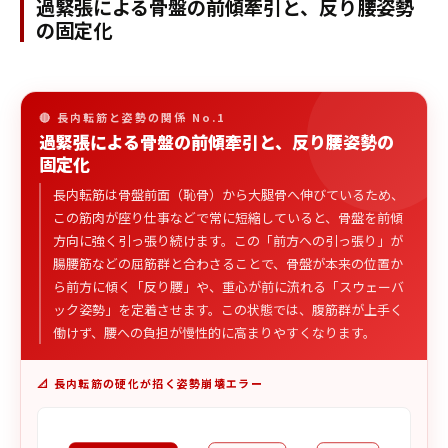
過緊張による骨盤の前傾牽引と、反り腰姿勢
の固定化
🔴 長内転筋と姿勢の関係 No.1
過緊張による骨盤の前傾牽引と、反り腰姿勢の
固定化
長内転筋は骨盤前面（恥骨）から大腿骨へ伸びているため、
この筋肉が座り仕事などで常に短縮していると、骨盤を前傾
方向に強く引っ張り続けます。この「前方への引っ張り」が
腸腰筋などの屈筋群と合わさることで、骨盤が本来の位置か
ら前方に傾く「反り腰」や、重心が前に流れる「スウェーバ
ック姿勢」を定着させます。この状態では、腹筋群が上手く
働けず、腰への負担が慢性的に高まりやすくなります。
📐 長内転筋の硬化が招く姿勢崩壊エラー