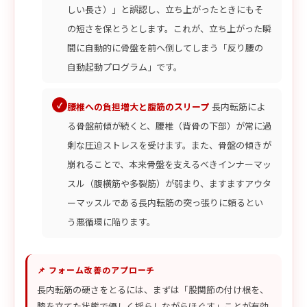
しい長さ）」と誤認し、立ち上がったときにもそ
の短さを保とうとします。これが、立ち上がった瞬
間に自動的に骨盤を前へ倒してしまう「反り腰の
自動起動プログラム」です。
腰椎への負担増大と腹筋のスリープ
長内転筋によ
る骨盤前傾が続くと、腰椎（背骨の下部）が常に過
剰な圧迫ストレスを受けます。また、骨盤の傾きが
崩れることで、本来骨盤を支えるべきインナーマッ
スル（腹横筋や多裂筋）が弱まり、ますますアウタ
ーマッスルである長内転筋の突っ張りに頼るとい
う悪循環に陥ります。
📌 フォーム改善のアプローチ
長内転筋の硬さをとるには、まずは「股関節の付け根を、
膝を立てた状態で優しく揺らしながらほぐす」ことが有効