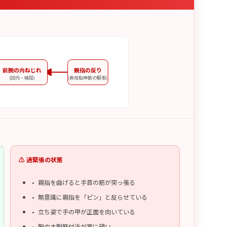
前腕の内ねじれ
親指の反り
(回内・橈屈)
(長母指伸筋の緊張)
⚠️ 過緊張の状態
親指を曲げると手首の筋が突っ張る
無意識に親指を「ピン」と反らせている
立ち姿で手の甲が正面を向いている
胸の大胸筋付近が常に硬い