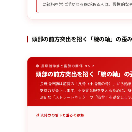
に親指を常に浮かせる癖がある人は、慢性的な
頭部の前方突出を招く「腕の軸」の歪
🔴 長母指伸筋と姿勢の関係 No.2
頭部の前方突出を招く「腕の軸」の
長母指伸筋は前腕の「尺骨（小指側の骨）」から始ま
支持力が低下します。不安定な腕を支えるために、身
深刻な「ストレートネック」や「猫背」を誘発します
📐 支持力の低下と重心の移動