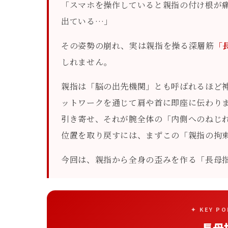
「スマホを操作していると親指の付け根が
出ている…」
その姿勢の崩れ、実は親指を操る深層筋
「
しれません。
親指は「脳の出先機関」とも呼ばれるほど
ットワークを通じて肩や首に即座に伝わり
引き寄せ、それが腕全体の「内側へのねじ
位置を取り戻すには、まずこの「親指の拘
今回は、親指から全身の歪みを作る「長母
✦ KEY P
長母