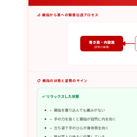
📐 親指から肩への緊張伝達プロセス
巻き肩・内旋肩
(姿勢の崩壊)
📋 親指の状態と姿勢のサイン
✅ リラックスした状態
親指を握り込んでも痛みがない
手の力を抜くと親指が自然に内を向く
立ち姿で手のひらが身体側を向く
肩が耳より後ろに位置している