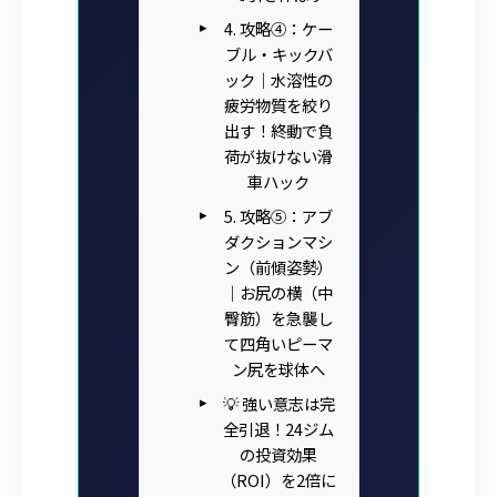
4. 攻略④：ケー
ブル・キックバ
ック｜水溶性の
疲労物質を絞り
出す！終動で負
荷が抜けない滑
車ハック
5. 攻略⑤：アブ
ダクションマシ
ン（前傾姿勢）
｜お尻の横（中
臀筋）を急襲し
て四角いピーマ
ン尻を球体へ
💡 強い意志は完
全引退！24ジム
の投資効果
（ROI）を2倍に