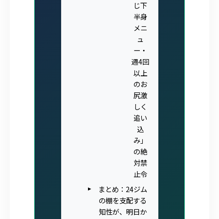
じ下
半身
メニ
ュ
ー・
週4回
以上
のお
尻激
しく
追い
込
み」
の絶
対禁
止令
まとめ：24ジム
の棚を支配する
知性が、明日か