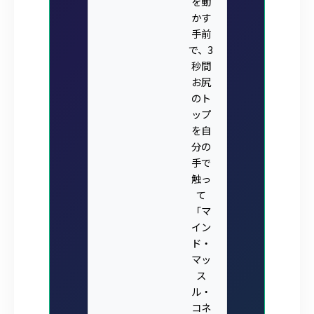
を動
かす
手前
で、3
秒間
お尻
のト
ップ
を自
分の
手で
触っ
て
「マ
イン
ド・
マッ
ス
ル・
コネ