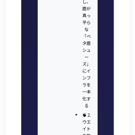
し、
底が
真っ
平ら
な
「ベ
タ底
シュ
ー
ズ」
にイ
ンフ
ラを
一本
化す
る
🧠 2.
ウエ
イト