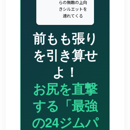
らの無敵の上向
きシルエットを
連れてくる
前もも張り
を引き算せ
よ！
お尻を直撃
する「最強
の24ジムパ