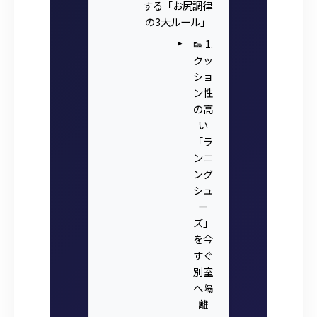
する「お尻調律
の3大ルール」
👟 1.
クッ
ショ
ン性
の高
い
「ラ
ンニ
ング
シュ
ー
ズ」
を今
すぐ
別室
へ隔
離