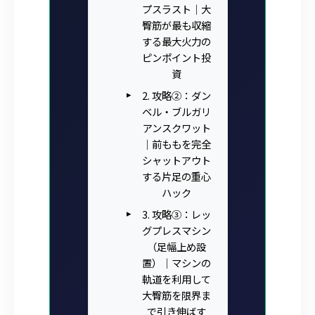
プスラスト｜大
臀筋が最も収縮
する最大火力の
ピンポイント投
資
2. 攻略②：ダン
ベル・ブルガリ
アンスクワット
｜前ももを完全
シャットアウト
する片足の重心
ハック
3. 攻略③：レッ
グプレスマシン
（足幅上め設
置）｜マシンの
軌道を利用して
大臀筋を限界ま
で引き伸ばす