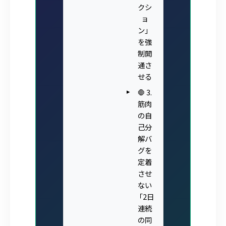
クシ
ョ
ン」
を強
制開
通さ
せる
🛑 3.
筋肉
の自
己分
解バ
グを
定着
させ
ない
「2日
連続
の同