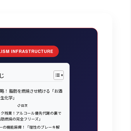
ISM INFRASTRUCTURE
じ
略！ 脂肪を燃焼させ続ける「お酒
の生化学」
📋 目次
ラック残業！アルコール優先代謝の裏で
脂肪燃焼の完全フリーズ」
サーの機能麻痺！「理性のブレーキ解