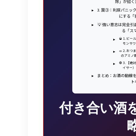
除」が招く
3. 罠③：利尿パニ
にする「
💡 強い意志は完全
る「ス
🥃 1.
モンサワ
🥗 2.
のアミノ
🛑 3.
イサー）
まとめ：お酒の動線
ト
付き合い酒