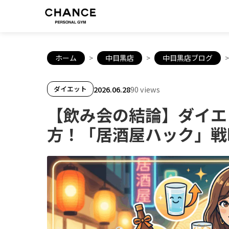
ホーム
>
中目黒店
>
中目黒店ブログ
>
2026.06.28
90 views
ダイエット
【飲み会の結論】ダイエ
方！「居酒屋ハック」戦