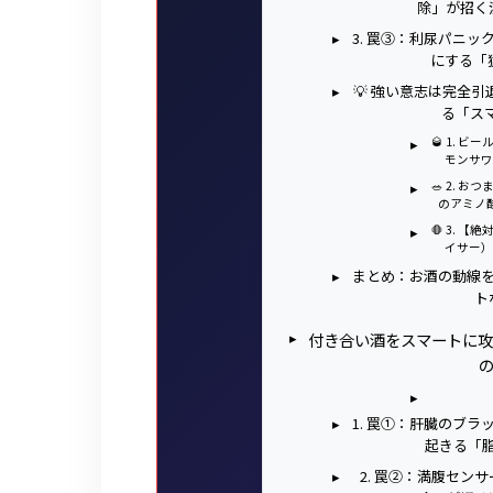
除」が招く
3. 罠③：利尿パニ
にする「
💡 強い意志は完全
る「ス
🥃 1.
モンサワ
🥗 2.
のアミノ
🛑 3.
イサー）
まとめ：お酒の動線
ト
付き合い酒をスマートに攻
1. 罠①：肝臓のブ
起きる「
2. 罠②：満腹セン