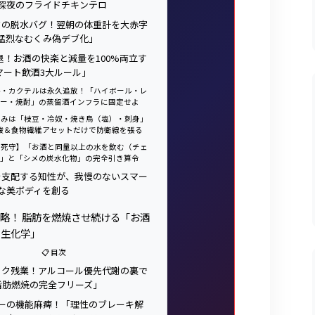
深夜のフライドチキンテロ
ックの脱水バグ！翌朝の体重計を大赤字
猛烈なむくみ偽デブ化」
引退！お酒の快楽と減量を100%両立す
マート飲酒3大ルール」
 ビール・カクテルは永久追放！「ハイボール・レ
ー・焼酎」の蒸留酒インフラに固定せよ
 おつまみは「枝豆・冷奴・焼き鳥（塩）・刺身」
酸＆食物繊維アセットだけで防衛線を張る
 【絶対死守】「お酒と同量以上の水を飲む（チェ
」と「シメの炭水化物」の完全引き算令
を支配する知性が、我慢のないスマー
な美ボディを創る
略！ 脂肪を燃焼させ続ける「お酒
の生化学」
📋 目次
ラック残業！アルコール優先代謝の裏で
脂肪燃焼の完全フリーズ」
サーの機能麻痺！「理性のブレーキ解