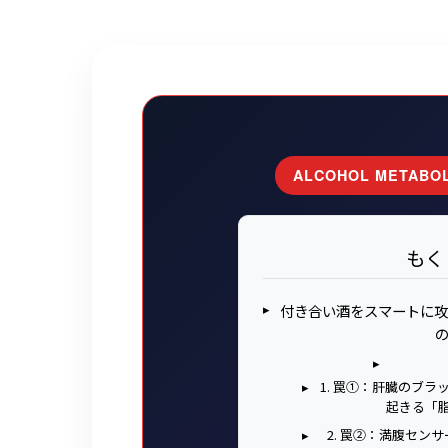
ALCOHOL METABOL
もく
付き合い酒をスマートに攻
1. 罠①：肝臓のブ
起きる「
2. 罠②：満腹セン