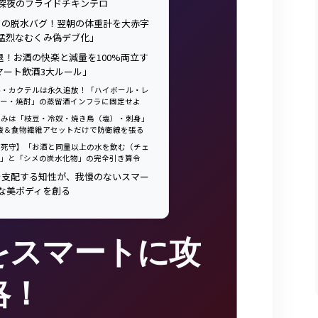
深夜のフライドチキンテロ
ックの脱水バグ！翌朝の体重計を大赤字
猛烈なむくみ偽デブ化」
引退！お酒の快楽と減量を100%両立す
マート飲酒3大ルール」
 ビール・カクテルは永久追放！「ハイボール・レ
ー・焼酎」の蒸留酒インフラに固定せよ
 おつまみは「枝豆・冷奴・焼き鳥（塩）・刺身」
酸＆食物繊維アセットだけで防衛線を張る
 【絶対死守】「お酒と同量以上の水を飲む（チェ
」と「シメの炭水化物」の完全引き算令
を支配する知性が、我慢のないスマー
な美ボディを創る
をスマートに攻
略！