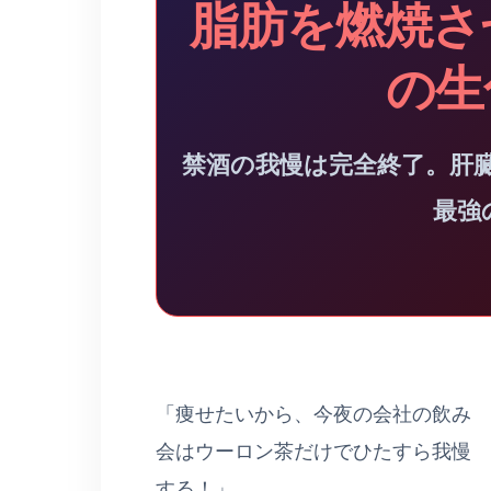
脂肪を燃焼さ
の生
禁酒の我慢は完全終了。肝
最強
「痩せたいから、今夜の会社の飲み
会はウーロン茶だけでひたすら我慢
する！」