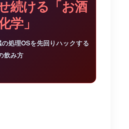
せ続ける「お酒
化学」
臓の処理OSを先回りハックする
の飲み方