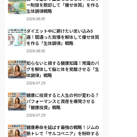
ー制限を脱却して「痩せ体質」を作る
生体調律戦略
2026.08.05
ダイエット中に避けたい思い込み5
選！間違った我慢を解体して痩せ体質
を作る「生体調律」戦略
2026.08.05
知らないと損する健康知識！常識のバ
グを解体して脳と体を覚醒させる「生
体調律」戦略
2026.07.29
健康に投資すると人生の何が変わる？
パフォーマンスと資産を爆発させる
「健康投資」戦略
2026.07.29
健康寿命を延ばす最強の戦略！ジムの
筋トレで「サルコペニア」を粉砕する