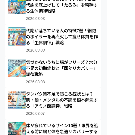
代謝を底上げして「たるみ」を粉砕す
る生体調律戦略
2026.08.08
代謝が落ちている人の特徴7選！細胞
のボイラーを再点火して痩せ体質を作
る「生体調律」戦略
2026.08.08
気づかないうちに脳がフリーズ？水分
不足の初期症状と「即効リカバリー」
調律戦略
2026.08.08
タンパク質不足で起こる症状とは？
肌・髪・メンタルの不調を根本解決す
る「アミノ酸調律」戦略
2026.08.07
体が疲れているサイン10選！限界を迎
える前に脳と体を急速リカバリーする