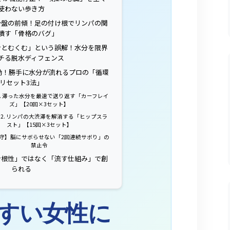
使わない歩き方
と骨盤の前傾！足の付け根でリンパの関
潰す「骨格のバグ」
飲むとむくむ」という誤解！水分を限界
チる脱水ディフェンス
起動！勝手に水分が流れるプロの「循環
リセット3法」
1. 滞った水分を最速で送り返す「カーフレイ
ズ」【20回×3セット】
 2. リンパの大渋滞を解消する「ヒップスラ
スト」【15回×3セット】
対死守】脳にサボらせない「2回連続サボり」の
禁止令
む根性」ではなく「流す仕組み」で創
られる
すい女性に