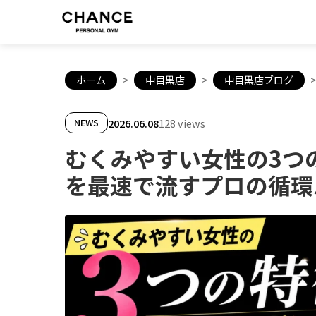
ホーム
>
中目黒店
>
中目黒店ブログ
>
2026.06.08
128 views
NEWS
むくみやすい女性の3つ
を最速で流すプロの循環