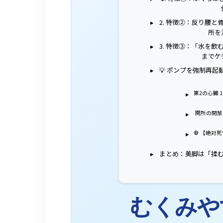
2. 特徴②：反り腰
所を
3. 特徴③：「水を
までケ
💡 ポンプを強制再
第2の心臓 
関所の開放
🛑 【絶
まとめ：美脚は「揉
むくみや