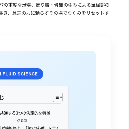
パの重度な渋滞、反り腰・骨盤の歪みによる鼠径部の
暴き、意志の力に頼らずその場でむくみをリセットす
 FLUID SCIENCE
じ
 共通する3つの決定的な特徴
📋 目次
はぎが機能停止！「第2の心臓」を全く