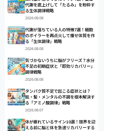
代謝を底上げして「たるみ」を粉砕す
る生体調律戦略
2026.08.08
代謝が落ちている人の特徴7選！細胞
のボイラーを再点火して痩せ体質を作
る「生体調律」戦略
2026.08.08
気づかないうちに脳がフリーズ？水分
不足の初期症状と「即効リカバリー」
調律戦略
2026.08.08
タンパク質不足で起こる症状とは？
肌・髪・メンタルの不調を根本解決す
る「アミノ酸調律」戦略
2026.08.07
体が疲れているサイン10選！限界を迎
える前に脳と体を急速リカバリーする