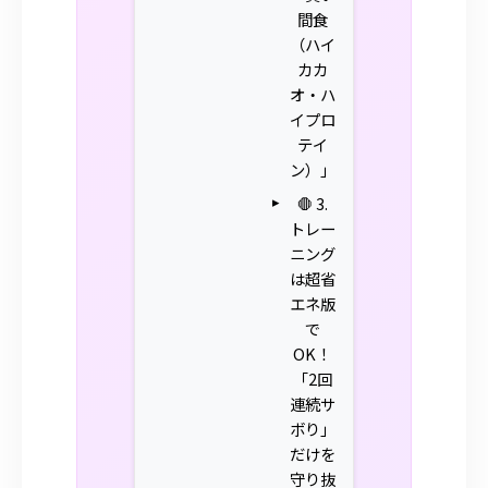
間食
（ハイ
カカ
オ・ハ
イプロ
テイ
ン）」
🛑 3.
トレー
ニング
は超省
エネ版
で
OK！
「2回
連続サ
ボり」
だけを
守り抜