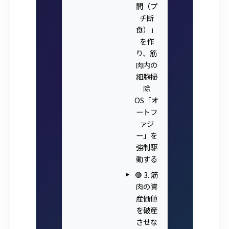
間（プ
チ断
食）」
を作
り、筋
肉内の
細胞掃
除
OS「オ
ートフ
ァジ
ー」を
強制駆
動する
🛑 3. 筋
肉の資
産価値
を破産
させな