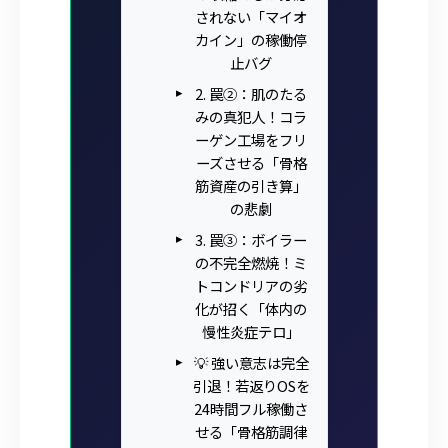
されない「マイオ
カイン」の稼働停
止バグ
2. 罠②：肌のたる
みの真犯人！コラ
ーゲン工場をフリ
ーズさせる「骨格
筋資産の引き算」
の悲劇
3. 罠③：ボイラー
の不完全燃焼！ミ
トコンドリアの劣
化が招く「体内の
慢性炎症テロ」
💡 強い意志は完全
引退！若返りOSを
24時間フル稼働さ
せる「骨格筋調律