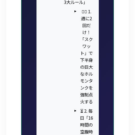
3大ルール」
🏋️‍♂️ 1.
週に2
回だ
け！
「スク
ワッ
ト」で
下半身
の巨大
なホル
モンタ
ンクを
強制点
火する
⏳ 2. 毎
日「16
時間の
空腹時