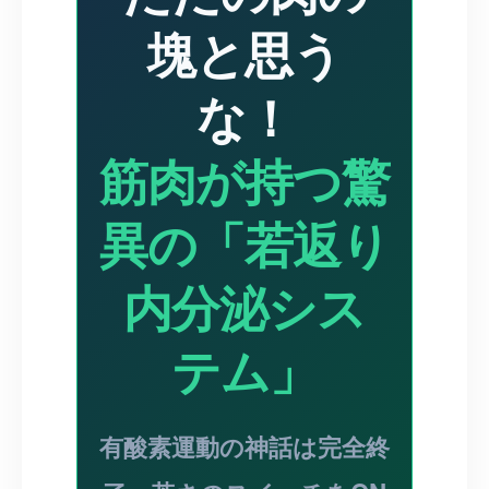
塊と思う
な！
筋肉が持つ驚
異の「若返り
内分泌シス
テム」
有酸素運動の神話は完全終