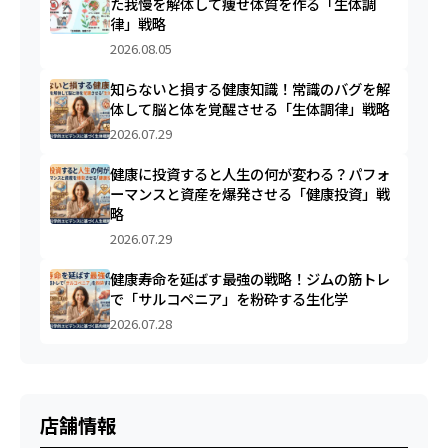
た我慢を解体して痩せ体質を作る「生体調
律」戦略
2026.08.05
知らないと損する健康知識！常識のバグを解
体して脳と体を覚醒させる「生体調律」戦略
2026.07.29
健康に投資すると人生の何が変わる？パフォ
ーマンスと資産を爆発させる「健康投資」戦
略
2026.07.29
健康寿命を延ばす最強の戦略！ジムの筋トレ
で「サルコペニア」を粉砕する生化学
2026.07.28
店舗情報