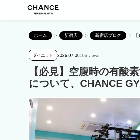
ホーム
>
新宿店
>
新宿店ブログ
>
【
2026.07.06
105 views
ダイエット
【必見】空腹時の有酸素
について、CHANCE G