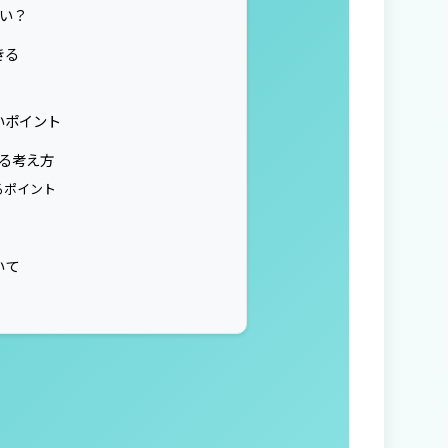
い？
きる
いポイント
する考え方
るポイント
いて
】