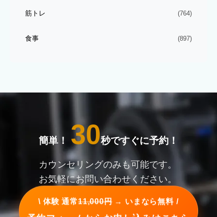
筋トレ
(764)
食事
(897)
30
簡単！
秒ですぐに予約！
カウンセリングのみも可能です。
お気軽にお問い合わせください。
\ 体験 通常
11,000円
→ いまなら無料 /