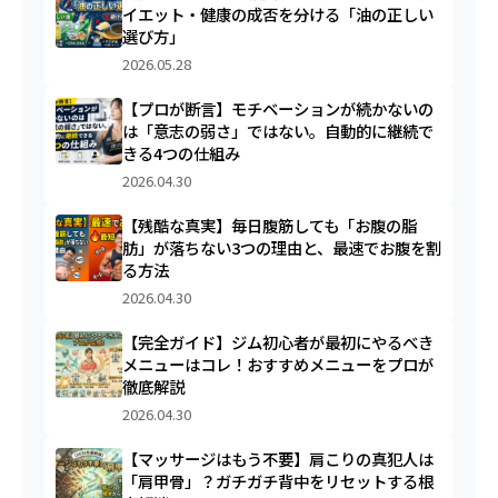
イエット・健康の成否を分ける「油の正しい
選び方」
2026.05.28
【プロが断言】モチベーションが続かないの
は「意志の弱さ」ではない。自動的に継続で
きる4つの仕組み
2026.04.30
【残酷な真実】毎日腹筋しても「お腹の脂
肪」が落ちない3つの理由と、最速でお腹を割
る方法
2026.04.30
【完全ガイド】ジム初心者が最初にやるべき
メニューはコレ！おすすめメニューをプロが
徹底解説
2026.04.30
【マッサージはもう不要】肩こりの真犯人は
「肩甲骨」？ガチガチ背中をリセットする根