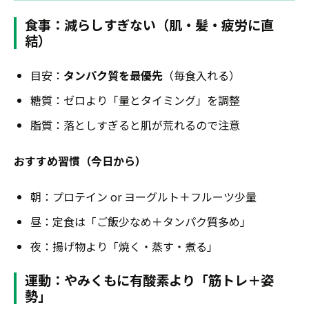
食事：減らしすぎない（肌・髪・疲労に直
結）
目安：
タンパク質を最優先
（毎食入れる）
糖質：ゼロより「量とタイミング」を調整
脂質：落としすぎると肌が荒れるので注意
おすすめ習慣（今日から）
朝：プロテイン or ヨーグルト＋フルーツ少量
昼：定食は「ご飯少なめ＋タンパク質多め」
夜：揚げ物より「焼く・蒸す・煮る」
運動：やみくもに有酸素より「筋トレ＋姿
勢」