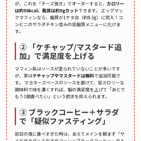
が、これを「チーズ抜き」でオーダーすると、
カロリー
は約50kcal、脂質は約5gカット
できます。 エッグマッ
クマフィンなら、脂質が1ケタ台（約8.3g）に突入！コ
ンビニのサラダチキン並みの低脂質メニューに化けま
す。
② 「ケチャップ/マスタード追
加」で満足度を上げる
マフィン系はソースが塗られていないことが多いです
が、実は
ケチャップやマスタードは無料
で追加可能で
す。 マヨネーズベースのソースを避けて、低カロリーな
調味料で味を濃くすれば、脳の満足度を上げて「あとで
もう1個食べたい」という欲求を抑えられます。
③ ブラックコーヒー＋サラダ
で「疑似ファスティング」
前日の夜に食べすぎた時は、あえてメインを頼まず「サ
イドサラダ＋えだまめコーン＋ブラックコーヒー」のみ