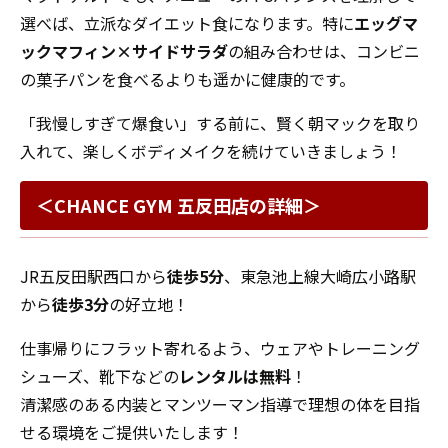
選べば、立派なダイエット食になります。特に
エッグマ
ックマフィン×サイドサラダ
の組み合わせは、コンビニ
の菓子パンを食べるよりも遥かに健康的です。
「我慢しすぎて爆食い」する前に、賢く朝マックを取り
入れて、楽しくボディメイクを続けていきましょう！
＜CHANCE GYM 五反田店の詳細＞
JR五反田駅西口から
徒歩5分
、東急池上線大崎広小路駅
から
徒歩3分
の好立地！
仕事帰りにフラット寄れるよう、ウェアやトレーニング
シューズ、靴下などの
レンタルは無料
！
清潔感のある内装とマンツーマン指導で理想の体を目指
せる環境をご提供いたします！