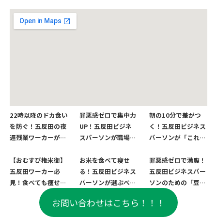
22時以降のドカ食い
罪悪感ゼロで集中力
朝の10分で差がつ
を防ぐ！五反田の夜
UP！五反田ビジネ
く！五反田ビジネス
遅残業ワーカーが
スパーソンが職場で
パーソンが「これだ
「これだけ」食べて
「これだけ」食べて
け」食べておくべき
おくべき最強の遅夜
おくべき最強の間
最強のダイエット朝
【おむすび権米衛】
お米を食べて痩せ
罪悪感ゼロで満腹！
ご飯
食・おやつ
食
五反田ワーカー必
る！五反田ビジネス
五反田ビジネスパー
見！食べても痩せる
パーソンが選ぶべき
ソンのための「豆
「最強のダイエット
「最強のダイエット
腐・大豆製品」最強
お問い合わせはこちら！！！
メニュー」厳選リス
おにぎり具材」
活用術
ト