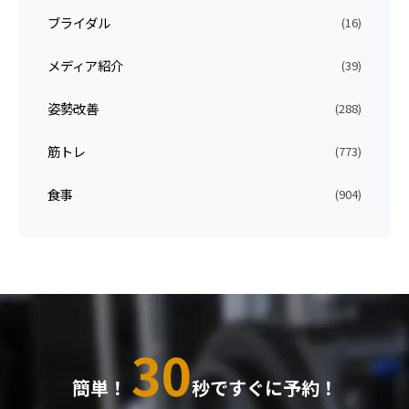
ブライダル
(16)
メディア紹介
(39)
姿勢改善
(288)
筋トレ
(773)
食事
(904)
30
簡単！
秒ですぐに予約！