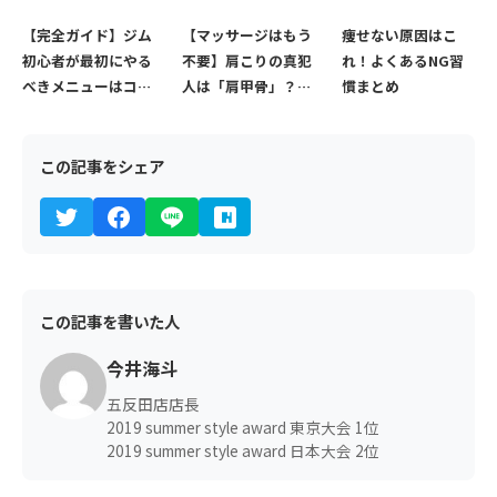
康の成否を分ける
さ」ではない。自動
つの理由と、最速で
「油の正しい選び
的に継続できる4つ
お腹を割る方法
【完全ガイド】ジム
【マッサージはもう
痩せない原因はこ
方」
の仕組み
初心者が最初にやる
不要】肩こりの真犯
れ！よくあるNG習
べきメニューはコ
人は「肩甲骨」？ガ
慣まとめ
レ！おすすめメニュ
チガチ背中をリセッ
ーをプロが徹底解説
トする根本解消マニ
ュアル
この記事をシェア
この記事を書いた人
今井海斗
五反田店店長
2019 summer style award 東京大会 1位
2019 summer style award 日本大会 2位