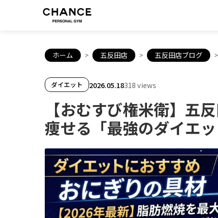
ホーム
>
五反田店
>
五反田店ブログ
>
2026.05.18
318 views
ダイエット
【おむすび権米衛】五反
痩せる「最強のダイエッ