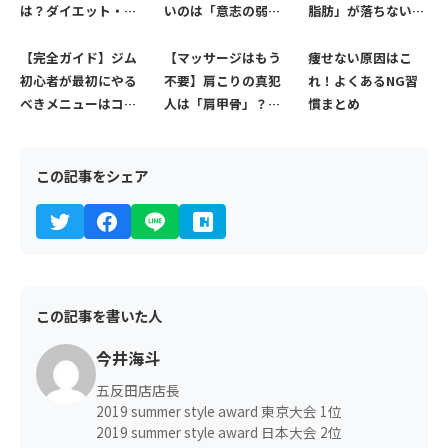
は？ダイエット・健
いのは「意志の弱
脂肪」が落ちない3
康の成否を分ける
さ」ではない。自動
つの理由と、最速で
「油の正しい選び
的に継続できる4つ
お腹を割る方法
【完全ガイド】ジム
【マッサージはもう
痩せない原因はこ
方」
の仕組み
初心者が最初にやる
不要】肩こりの真犯
れ！よくあるNG習
べきメニューはコ
人は「肩甲骨」？ガ
慣まとめ
レ！おすすめメニュ
チガチ背中をリセッ
ーをプロが徹底解説
トする根本解消マニ
ュアル
この記事をシェア
この記事を書いた人
今井海斗
五反田店店長
2019 summer style award 東京大会 1位
2019 summer style award 日本大会 2位