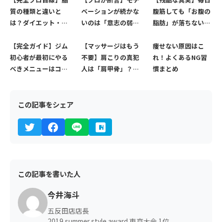
質の種類と違いと
ベーションが続かな
腹筋しても「お腹の
は？ダイエット・健
いのは「意志の弱
脂肪」が落ちない3
康の成否を分ける
さ」ではない。自動
つの理由と、最速で
「油の正しい選び
的に継続できる4つ
お腹を割る方法
【完全ガイド】ジム
【マッサージはもう
痩せない原因はこ
方」
の仕組み
初心者が最初にやる
不要】肩こりの真犯
れ！よくあるNG習
べきメニューはコ
人は「肩甲骨」？ガ
慣まとめ
レ！おすすめメニュ
チガチ背中をリセッ
ーをプロが徹底解説
トする根本解消マニ
ュアル
この記事をシェア
この記事を書いた人
今井海斗
五反田店店長
2019 summer style award 東京大会 1位