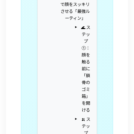
で顔をスッキリ
させる「最強ル
ーティン」
🌊 ス
テッ
プ
①：
顔を
触る
前に
「鎖
骨の
ゴミ
箱」
を開
ける
🍌 ス
テッ
プ