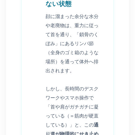
ない状態
顔に溜まった余分な水分
や老廃物は、重力に従っ
て首を通り、「鎖骨のく
ぼみ」にあるリンパ節
（全身のゴミ箱のような
場所）を通って体外へ排
出されます。
しかし、長時間のデスク
ワークやスマホ操作で
「首や肩がガチガチに凝
っている（＝筋肉が硬直
している）」と、この
通
り道が物理的にせき止め