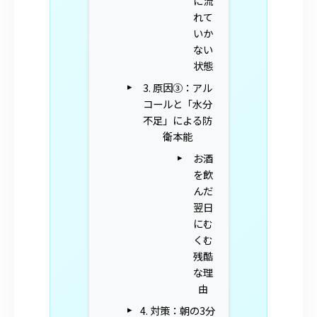
に流
れて
いか
ない
状態
3. 原因③：アル
コールと「水分
不足」による防
衛本能
お酒
を飲
んだ
翌日
にむ
くむ
残酷
な理
由
4. 対策：朝の3分