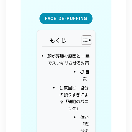
FACE DE-PUFFING
もくじ
顔が浮腫む原因と 一瞬
でスッキリさせる対策
📋 目
次
1. 原因①：塩分
の摂りすぎによ
る「細胞のパニ
ック」
体が
「塩
分を