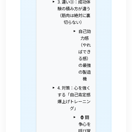
3. 違い③：成功体
験の積み方が違う
（筋肉は絶対に裏
切らない）
自己効
力感
（やれ
ばでき
る感）
の最強
の製造
機
4. 対策：心を強く
する「自己肯定感
爆上げトレーニン
グ」
🦍 闘
争心を
呼び覚