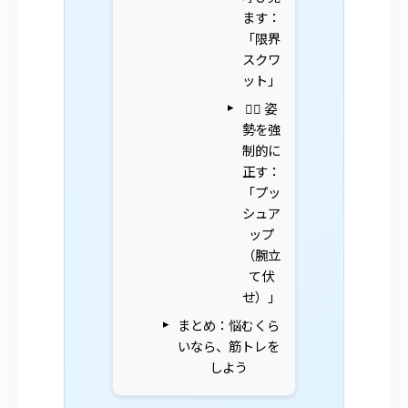
ます：
「限界
スクワ
ット」
🦸‍♂️ 姿
勢を強
制的に
正す：
「プッ
シュア
ップ
（腕立
て伏
せ）」
まとめ：悩むくら
いなら、筋トレを
しよう