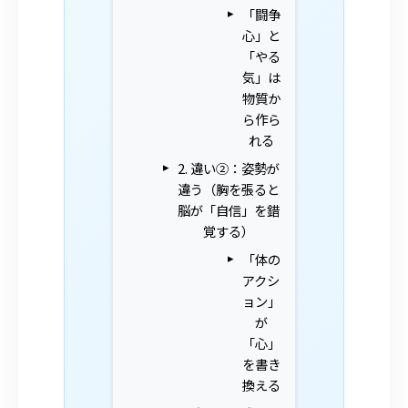
「闘争
心」と
「やる
気」は
物質か
ら作ら
れる
2. 違い②：姿勢が
違う（胸を張ると
脳が「自信」を錯
覚する）
「体の
アクシ
ョン」
が
「心」
を書き
換える