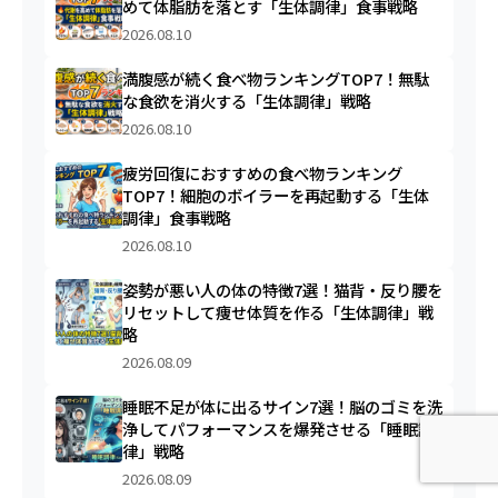
めて体脂肪を落とす「生体調律」食事戦略
2026.08.10
満腹感が続く食べ物ランキングTOP7！無駄
な食欲を消火する「生体調律」戦略
2026.08.10
疲労回復におすすめの食べ物ランキング
TOP7！細胞のボイラーを再起動する「生体
調律」食事戦略
2026.08.10
姿勢が悪い人の体の特徴7選！猫背・反り腰を
リセットして痩せ体質を作る「生体調律」戦
略
2026.08.09
睡眠不足が体に出るサイン7選！脳のゴミを洗
浄してパフォーマンスを爆発させる「睡眠調
律」戦略
2026.08.09